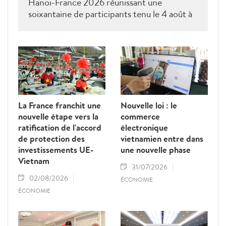
Hanoï-France 2026 réunissant une
soixantaine de participants tenu le 4 août à
Paris était une séance de dialogue direct
entre les services compétents de Hanoï et
les entreprises ainsi que les associations
françaises.
La France franchit une
Nouvelle loi : le
nouvelle étape vers la
commerce
ratification de l'accord
électronique
de protection des
vietnamien entre dans
investissements UE-
une nouvelle phase
Vietnam
31/07/2026
02/08/2026
ÉCONOMIE
ÉCONOMIE