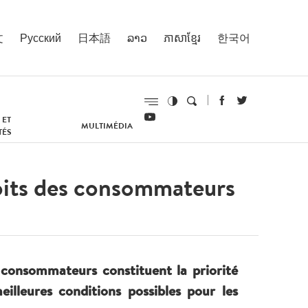
文
Русский
日本語
ລາວ
ភាសាខ្មែរ
한국어
 ET
MULTIMÉDIA
TÉS
droits des consommateurs
 consommateurs constituent la priorité
eilleures conditions possibles pour les