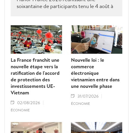
soixantaine de participants tenu le 4 août à
Paris était une séance de dialogue direct
entre les services compétents de Hanoï et
les entreprises ainsi que les associations
françaises.
La France franchit une
Nouvelle loi : le
nouvelle étape vers la
commerce
ratification de l'accord
électronique
de protection des
vietnamien entre dans
investissements UE-
une nouvelle phase
Vietnam
31/07/2026
02/08/2026
ÉCONOMIE
ÉCONOMIE