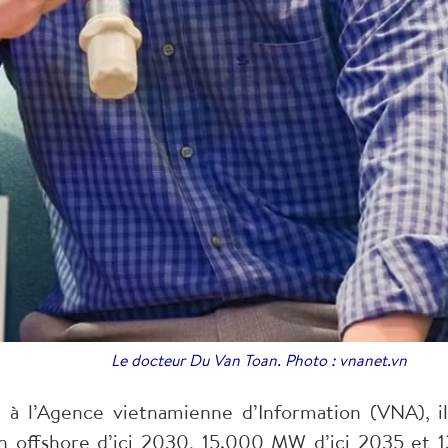
Le docteur Du Van Toan. Photo : vnanet.vn
 à l’Agence vietnamienne d’Information (VNA), i
 offshore d’ici 2030, 15.000 MW d’ici 2035 et 1