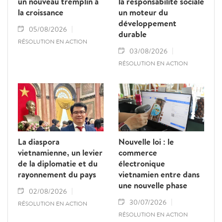
un nouveau tremplin à
la responsabilité sociale
procurent aux citoyens, aux entreprises et à
la croissance
un moteur du
l'économie, a déclaré le dirigeant.
développement
05/08/2026
durable
RÉSOLUTION EN ACTION
03/08/2026
RÉSOLUTION EN ACTION
La diaspora
Nouvelle loi : le
vietnamienne, un levier
commerce
de la diplomatie et du
électronique
rayonnement du pays
vietnamien entre dans
une nouvelle phase
02/08/2026
30/07/2026
RÉSOLUTION EN ACTION
RÉSOLUTION EN ACTION