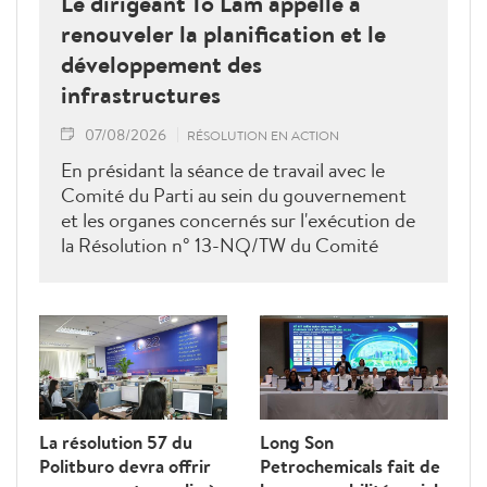
Le dirigeant Tô Lâm appelle à
renouveler la planification et le
développement des
infrastructures
07/08/2026
RÉSOLUTION EN ACTION
En présidant la séance de travail avec le
Comité du Parti au sein du gouvernement
et les organes concernés sur l'exécution de
la Résolution n° 13-NQ/TW du Comité
central du Parti (11e mandat) et de la
Conclusion n° 72-KL/TW du Bureau
politique du Parti (13e mandat), le leader
suprême a souligné que les infrastructures
ne servent pas seulement la production et la
vie quotidienne, mais sont également
devenues un facteur déterminant de la
La résolution 57 du
Long Son
compétitivité nationale. Elles doivent être
Politburo devra offrir
Petrochemicals fait de
évaluées en fonction des avantages qu'elles