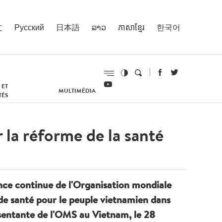
文
Русский
日本語
ລາວ
ភាសាខ្មែរ
한국어
 ET
MULTIMÉDIA
TÉS
 la réforme de la santé
ance continue de l'Organisation mondiale
de santé pour le peuple vietnamien dans
ésentante de l'OMS au Vietnam, le 28