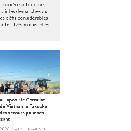
e manière autonome,
plir les démarches du
es défis considérables
ntes. Désormais, elles
suivre leurs bus en
eaux sociaux, effectuer
ues et même
ou composer de la
r. Ces avancées
du pouvoir du
nt les aide à atténuer
t à élargir leurs
, mais contribue
ffirmer la dignité de
u Japon : le Consulat
 du Vietnam à Fukuoka
des secours pour ses
ssant
/2026
VIE VIETNAMIENNE