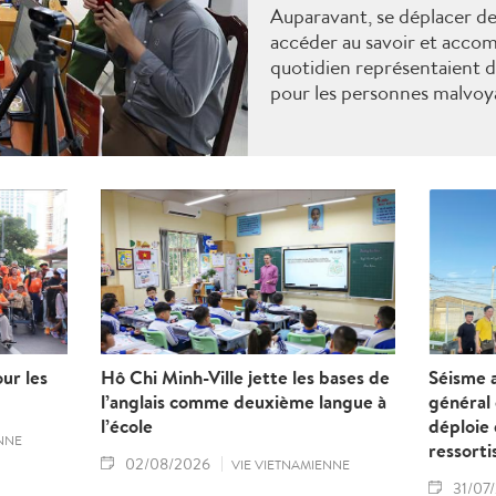
Auparavant, se déplacer d
accéder au savoir et accom
quotidien représentaient d
pour les personnes malvoya
peuvent réserver des VTC, 
temps réel, utiliser les rés
des paiements électroniq
programmer des logiciels 
musique sur leur ordinateu
remarquables témoignent 
numérique qui, non seuleme
les effets de leur handicap e
perspectives d'intégration
également à valoriser et à a
chaque individu.
ur les
Hô Chi Minh-Ville jette les bases de
Séisme a
l’anglais comme deuxième langue à
général
l’école
déploie 
NNE
ressorti
02/08/2026
VIE VIETNAMIENNE
31/07