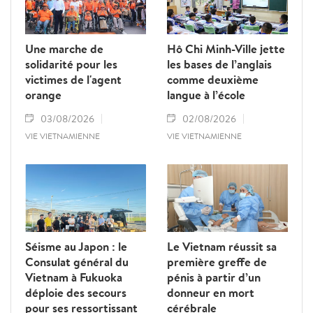
programmer des logiciels ou composer de la
musique sur leur ordinateur. Ces avancées
remarquables témoignent du pouvoir du
Une marche de
Hô Chi Minh-Ville jette
numérique qui, non seulement les aide à
solidarité pour les
les bases de l’anglais
atténuer les effets de leur handicap et à
victimes de l'agent
comme deuxième
élargir leurs perspectives d'intégration, mais
orange
langue à l’école
contribue également à valoriser et à
affirmer la dignité de chaque individu.
03/08/2026
02/08/2026
VIE VIETNAMIENNE
VIE VIETNAMIENNE
Séisme au Japon : le
Le Vietnam réussit sa
Consulat général du
première greffe de
Vietnam à Fukuoka
pénis à partir d’un
déploie des secours
donneur en mort
pour ses ressortissant
cérébrale