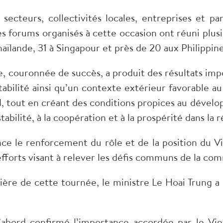
 secteurs, collectivités locales, entreprises et p
 forums organisés à cette occasion ont réuni plusi
aïlande, 31 à Singapour et près de 20 aux Philippine
e, couronnée de succès, a produit des résultats impo
abilité ainsi qu’un contexte extérieur favorable a
AN, tout en créant des conditions propices au dév
stabilité, à la coopération et à la prospérité dans la 
ce le renforcement du rôle et de la position du Vie
efforts visant à relever les défis communs de la co
lière de cette tournée, le ministre Le Hoai Trung 
’abord confirmé l’importance accordée par le Viet