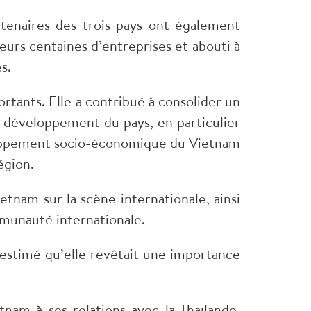
artenaires des trois pays ont également
eurs centaines d’entreprises et abouti à
s.
rtants. Elle a contribué à consolider un
u développement du pays, en particulier
eloppement socio-économique du Vietnam
région.
tnam sur la scène internationale, ainsi
mmunauté internationale.
a estimé qu’elle revêtait une importance
nam à ses relations avec la Thaïlande,