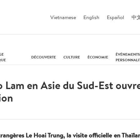
Vietnamese
English
Español
中
GE
ÉVÉNEMENTS
DÉCOUVERTE
CULTURE
ÉCONOMIE
QUE
PERSONNALI
o Lam en Asie du Sud-Est ouvr
ion
rangères Le Hoai Trung, la visite officielle en Thaïla