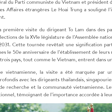
néral du Parti communiste du Vietnam et président d
es Affaires étrangères Le Hoai Trung a souligné l’
nt.
de la première visite du dirigeant To Lam dans des
élections de la XVIe législature de l’Assemblée natio
31. Cette tournée revêtait une signification part
ines le 50e anniversaire de l’établissement de leurs 
trois pays, tout comme le Vietnam, entrent dans 
ie vietnamienne, la visite a été marquée par 
fondis avec les dirigeants thaïlandais, singapourien
uts de recherche et la communauté vietnamienne. Les
ionnel, témoignant de l’importance accordée à leur