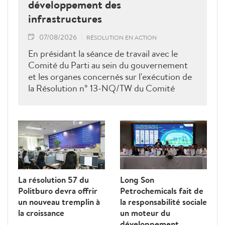
développement des
infrastructures
07/08/2026
RÉSOLUTION EN ACTION
En présidant la séance de travail avec le
Comité du Parti au sein du gouvernement
et les organes concernés sur l'exécution de
la Résolution n° 13-NQ/TW du Comité
central du Parti (11e mandat) et de la
Conclusion n° 72-KL/TW du Bureau
politique du Parti (13e mandat), le leader
suprême a souligné que les infrastructures
ne servent pas seulement la production et la
vie quotidienne, mais sont également
devenues un facteur déterminant de la
La résolution 57 du
Long Son
compétitivité nationale. Elles doivent être
Politburo devra offrir
Petrochemicals fait de
évaluées en fonction des avantages qu'elles
un nouveau tremplin à
la responsabilité sociale
procurent aux citoyens, aux entreprises et à
la croissance
un moteur du
l'économie, a déclaré le dirigeant.
développement