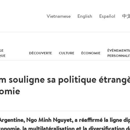
Vietnamese
English
Español
中
GE
ÉVÉNEMENTS
DÉCOUVERTE
CULTURE
ÉCONOMIE
QUE
PERSONNALI
m souligne sa politique étrang
nomie
rgentine, Ngo Minh Nguyet, a réaffirmé la ligne d
nomie, la multilatéralisation et la diversification d