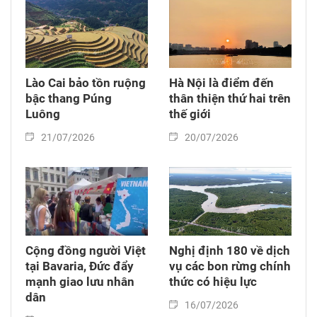
Lào Cai bảo tồn ruộng
Hà Nội là điểm đến
bậc thang Púng
thân thiện thứ hai trên
Luông
thế giới
21/07/2026
20/07/2026
Cộng đồng người Việt
Nghị định 180 về dịch
tại Bavaria, Đức đẩy
vụ các bon rừng chính
mạnh giao lưu nhân
thức có hiệu lực
dân
16/07/2026