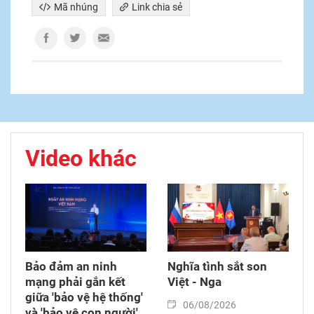
Mã nhúng
Link chia sẻ
Video khác
Bảo đảm an ninh
Nghĩa tình sắt son
mạng phải gắn kết
Việt - Nga
giữa 'bảo vệ hệ thống'
06/08/2026
và 'bảo vệ con người'