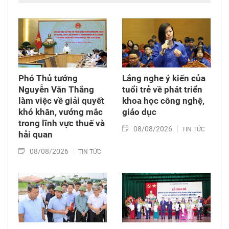
Gốm). Tham dự triển lãm có lãnh đạo tỉnh Tây
Ninh, các nghệ nhân làng nghề Phù Lãng (tỉnh
Bắc Ninh) và đông đảo du khách trong, ngoài
nước.
Phó Thủ tướng
Lắng nghe ý kiến của
Nguyễn Văn Thắng
tuổi trẻ về phát triển
làm việc về giải quyết
khoa học công nghệ,
khó khăn, vướng mắc
giáo dục
trong lĩnh vực thuế và
08/08/2026
TIN TỨC
hải quan
08/08/2026
TIN TỨC