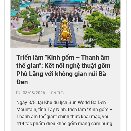
Triển lãm "Kinh gốm – Thanh âm
thế gian": Kết nối nghệ thuật gốm
Phù Lãng với không gian núi Bà
Đen
08/08/2026
TIN TỨC
Ngày 8/8, tại Khu du lịch Sun World Ba Den
Mountain, tỉnh Tây Ninh, triển lãm "Kinh gốm –
Thanh âm thế gian" chính thức khai mạc, với
414 tác phẩm điêu khắc gốm mang cảm hứng
Phật giáo của nghệ sỹ Nguyễn Tuấn (Tuấn