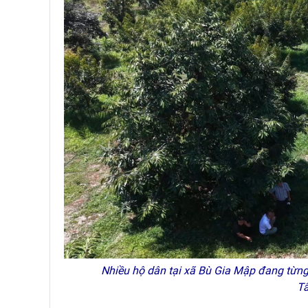
Nhiều hộ dân tại xã Bù Gia Mập đang từng 
T