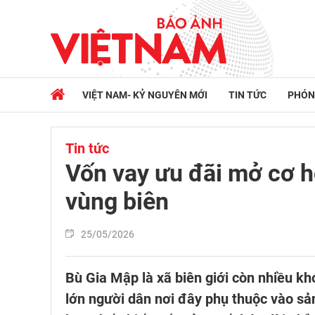
VIỆT NAM- KỶ NGUYÊN MỚI
TIN TỨC
PHÓN
Tin tức
Vốn vay ưu đãi mở cơ h
vùng biên
25/05/2026
Bù Gia Mập là xã biên giới còn nhiều k
lớn người dân nơi đây phụ thuộc vào sản