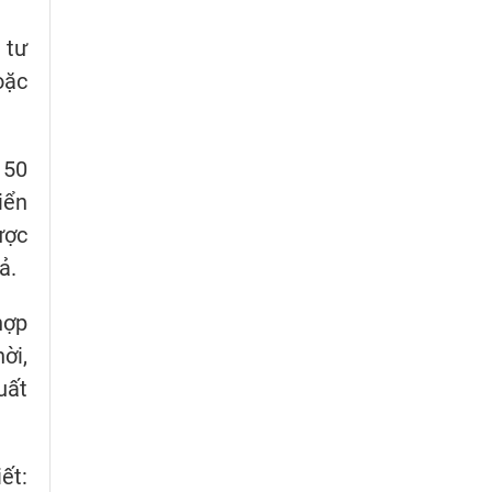
 tư
oặc
 50
iển
ược
ả.
hợp
ời,
uất
ết: