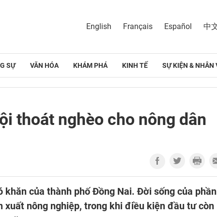
English
Français
Español
中
G SỰ
VĂN HÓA
KHÁM PHÁ
KINH TẾ
SỰ KIỆN & NHÂN 
ội thoát nghèo cho nông dân
hó khăn của thành phố Đồng Nai. Đời sống của phần
 xuất nông nghiệp, trong khi điều kiện đầu tư còn