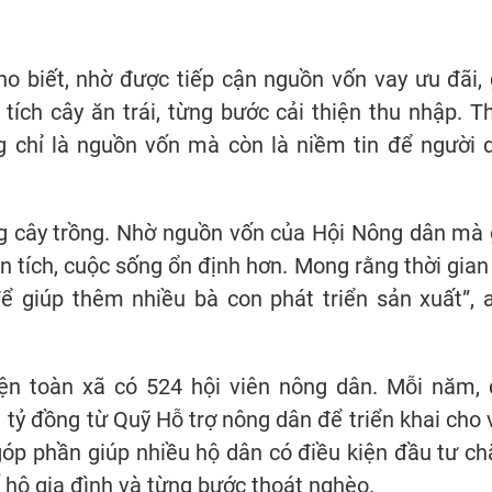
o biết, nhờ được tiếp cận nguồn vốn vay ưu đãi, 
ích cây ăn trái, từng bước cải thiện thu nhập. T
g chỉ là nguồn vốn mà còn là niềm tin để người 
ng cây trồng. Nhờ nguồn vốn của Hội Nông dân mà 
ện tích, cuộc sống ổn định hơn. Mong rằng thời gian 
ể giúp thêm nhiều bà con phát triển sản xuất”, 
n toàn xã có 524 hội viên nông dân. Mỗi năm, 
tỷ đồng từ Quỹ Hỗ trợ nông dân để triển khai cho 
góp phần giúp nhiều hộ dân có điều kiện đầu tư c
ế hộ gia đình và từng bước thoát nghèo.