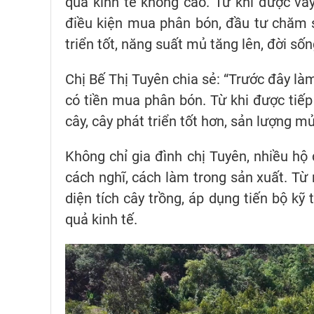
quả kinh tế không cao. Từ khi được va
điều kiện mua phân bón, đầu tư chăm s
triển tốt, năng suất mủ tăng lên, đời số
Chị Bế Thị Tuyên chia sẻ: “Trước đây là
có tiền mua phân bón. Từ khi được ti
cây, cây phát triển tốt hơn, sản lượng m
Không chỉ gia đình chị Tuyên, nhiều hộ
cách nghĩ, cách làm trong sản xuất. T
diện tích cây trồng, áp dụng tiến bộ k
quả kinh tế.