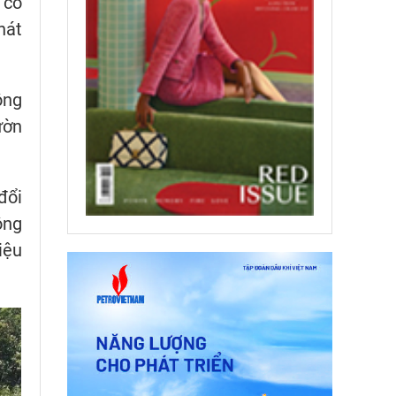
 có
hát
ông
ườn
đổi
ộng
iệu