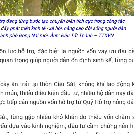
rợ đang từng bước tạo chuyển biến tích cực trong công tác
ẩy phát triển kinh tế - xã hội, nâng cao đời sống người dân
 thành phố Đồng Nai mới. Ảnh: Đậu Tất Thành – TTXVN
uồn lực hỗ trợ, đặc biệt là nguồn vốn vay ưu đãi d
quan trọng giúp người dân ổn định sinh kế, từng b
cây ăn trái tại thôn Cầu Sắt, không khí lao động 
 mún, thiếu điều kiện đầu tư, nhiều hộ dân nay đã
ợc tiếp cận nguồn vốn hỗ trợ từ Quỹ Hỗ trợ nông dâ
 Sắt, từng gặp nhiều khó khăn do thiếu vốn chăm 
 yếu dựa vào kinh nghiệm, đầu tư cầm chừng nên h