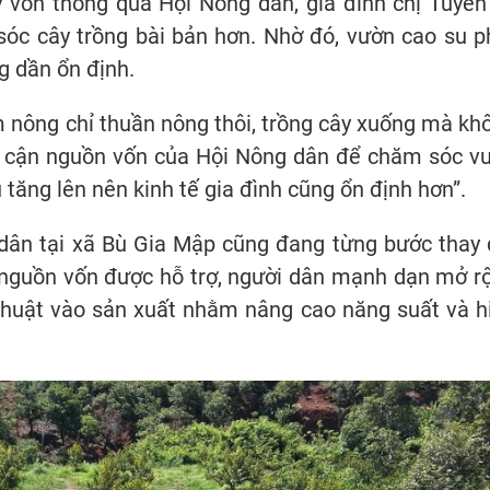
y vốn thông qua Hội Nông dân, gia đình chị Tuyên
óc cây trồng bài bản hơn. Nhờ đó, vườn cao su p
ng dần ổn định.
m nông chỉ thuần nông thôi, trồng cây xuống mà kh
ếp cận nguồn vốn của Hội Nông dân để chăm sóc v
ủ tăng lên nên kinh tế gia đình cũng ổn định hơn”.
 dân tại xã Bù Gia Mập cũng đang từng bước thay 
ừ nguồn vốn được hỗ trợ, người dân mạnh dạn mở r
ỹ thuật vào sản xuất nhằm nâng cao năng suất và h