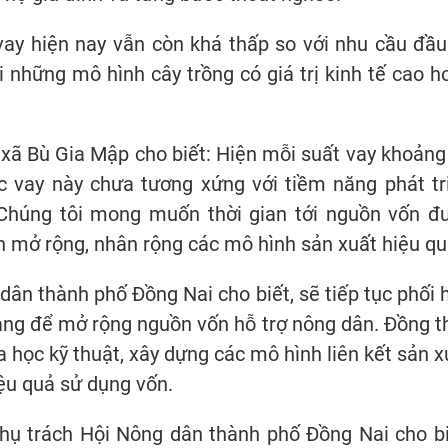
 vay hiện nay vẫn còn khá thấp so với nhu cầu đầu
i những mô hình cây trồng có giá trị kinh tế cao h
xã Bù Gia Mập cho biết: Hiện mỗi suất vay khoảng
c vay này chưa tương xứng với tiềm năng phát tr
. Chúng tôi mong muốn thời gian tới nguồn vốn đ
n mở rộng, nhân rộng các mô hình sản xuất hiệu qu
dân thành phố Đồng Nai cho biết, sẽ tiếp tục phối 
ng để mở rộng nguồn vốn hỗ trợ nông dân. Đồng th
a học kỹ thuật, xây dựng các mô hình liên kết sản x
ệu quả sử dụng vốn.
hụ trách Hội Nông dân thành phố Đồng Nai cho bi