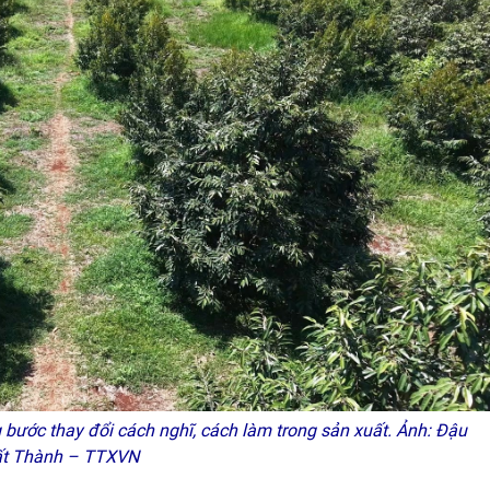
bước thay đổi cách nghĩ, cách làm trong sản xuất. Ảnh: Đậu
ất Thành – TTXVN