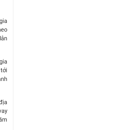
gia
heo
dân
gia
tới
anh
địa
vay
hăm