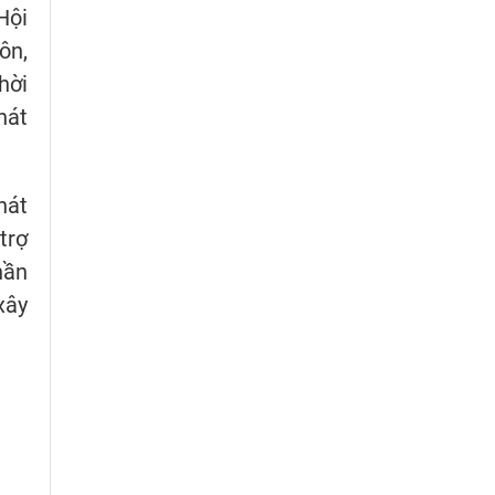
Hội
ôn,
hời
hát
hát
trợ
hần
xây