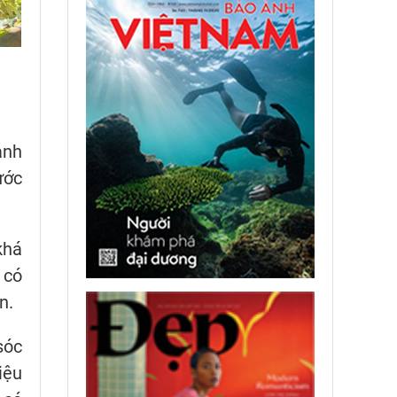
ành
ước
khá
 có
n.
sóc
iệu