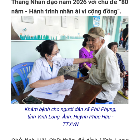
Tháng Nhân đạo năm 2026 với chủ đề “80
năm - Hành trình nhân ái vì cộng đồng”.
Khám bệnh cho người dân xã Phú Phụng,
tỉnh Vĩnh Long. Ảnh: Huỳnh Phúc Hậu -
TTXVN