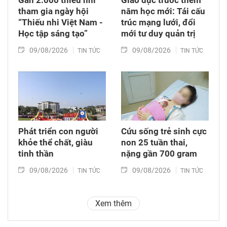
Gần 2.000 thiếu nhi
Giáo dục trước thềm
tham gia ngày hội
năm học mới: Tái cấu
“Thiếu nhi Việt Nam -
trúc mạng lưới, đổi
Học tập sáng tạo”
mới tư duy quản trị
09/08/2026
09/08/2026
TIN TỨC
TIN TỨC
Phát triển con người
Cứu sống trẻ sinh cực
khỏe thể chất, giàu
non 25 tuần thai,
tinh thần
nặng gần 700 gram
09/08/2026
09/08/2026
TIN TỨC
TIN TỨC
Xem thêm