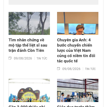
thêm động lực mới cho hợp tác khoa học, công
nghệ và đổi mới sáng tạo giữa hai nước.
Tìm nhân chứng về
Chuyên gia Anh: 4
mộ tập thể liệt sĩ sau
bước chuyển chiến
trận đánh Cồn Tiên
lược của Việt Nam
củng cố niềm tin đối
09/08/2026
TIN TỨC
tác quốc tế
09/08/2026
TIN TỨC