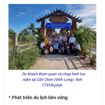
Du khách tham quan và chụp hình lưu
niệm tại Cồn Chim (Vĩnh Long). Ảnh:
TTXVN phát
* Phát triển du lịch bền vững