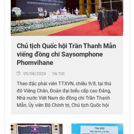
Chủ tịch Quốc hội Trần Thanh Mẫn
viếng đồng chí Saysomphone
Phomvihane
09/08/2026
TIN TỨC
Theo đặc phái viên TTXVN, chiều 9/8, tại thủ
đô Viêng Chăn, Đoàn đại biểu cấp cao Đảng,
Nhà nước Việt Nam do đồng chí Trần Thanh
Mẫn, Ủy viên Bộ Chính trị, Chủ tịch Quốc hội
dẫn đầu đã tới viếng, ghi sổ tang đồng chí
Saysomphone Phomvihane, Ủy viên Bộ Chính
trị, Chủ tịch Quốc hội Lào.