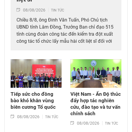
08/08/2026
TIN TỨC
Chiều 8/8, ông Đinh Văn Tuấn, Phó Chủ tịch
UBND tỉnh Lâm Đồng, Trưởng Ban chỉ đạo 515
tỉnh cùng đoàn công tác đến kiểm tra đột xuất
công tác tổ chức lấy mẫu hài cốt liệt sĩ đối với
mộ chưa xác định được thông tin tại Nghĩa
trang Liệt sĩ Bình Thuận (xã Hồng Sơn), đồng
thời tặng quà cho cán bộ, chiến sĩ tham gia
công tác lấy mẫu tại đây.
Tiếp sức cho đồng
Việt Nam - Ấn Độ thúc
bào khó khăn vùng
đẩy hợp tác nghiên
biên cương Tổ quốc
cứu, đào tạo và tư vấn
chính sách
08/08/2026
TIN TỨC
08/08/2026
TIN TỨC