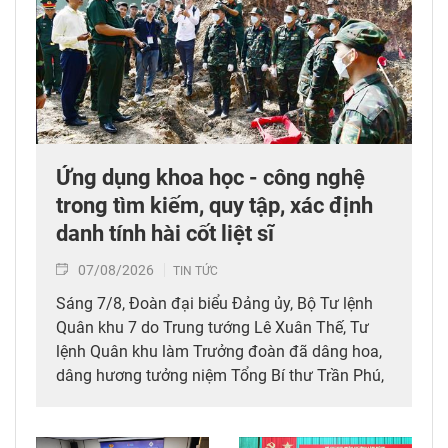
Ứng dụng khoa học - công nghệ
trong tìm kiếm, quy tập, xác định
danh tính hài cốt liệt sĩ
07/08/2026
TIN TỨC
Sáng 7/8, Đoàn đại biểu Đảng ủy, Bộ Tư lệnh
Quân khu 7 do Trung tướng Lê Xuân Thế, Tư
lệnh Quân khu làm Trưởng đoàn đã dâng hoa,
dâng hương tưởng niệm Tổng Bí thư Trần Phú,
các anh hùng liệt sĩ; thăm, động viên lực lượng
đang làm nhiệm vụ tìm kiếm, quy tập hài cốt
liệt sĩ và xác minh thông tin hài cốt liệt sĩ tại