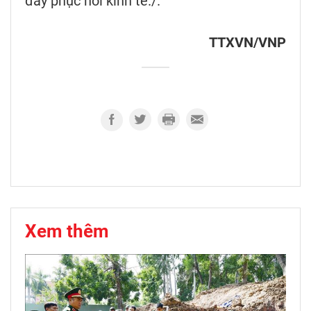
đẩy phục hồi kinh tế./.
TTXVN/VNP
Xem thêm