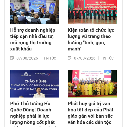
Công viên Lê Thị Riêng, phường Hòa Hưng,
Thành phố Hồ Chí Minh.
Hỗ trợ doanh nghiệp
Kiện toàn tổ chức lực
tiếp cận nhà đầu tư,
lượng vũ trang theo
mở rộng thị trường
hướng "tinh, gọn,
xuất khẩu
mạnh"
07/08/2026
07/08/2026
TIN TỨC
TIN TỨC
Phó Thủ tướng Hồ
Phát huy giá trị văn
Quốc Dũng: Doanh
hóa tốt đẹp của Phật
nghiệp phải là lực
giáo gắn với bản sắc
lượng nòng cốt phát
văn hóa các dân tộc