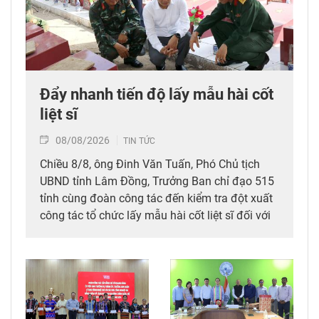
Đẩy nhanh tiến độ lấy mẫu hài cốt
liệt sĩ
08/08/2026
TIN TỨC
Chiều 8/8, ông Đinh Văn Tuấn, Phó Chủ tịch
UBND tỉnh Lâm Đồng, Trưởng Ban chỉ đạo 515
tỉnh cùng đoàn công tác đến kiểm tra đột xuất
công tác tổ chức lấy mẫu hài cốt liệt sĩ đối với
mộ chưa xác định được thông tin tại Nghĩa
trang Liệt sĩ Bình Thuận (xã Hồng Sơn), đồng
thời tặng quà cho cán bộ, chiến sĩ tham gia
công tác lấy mẫu tại đây.