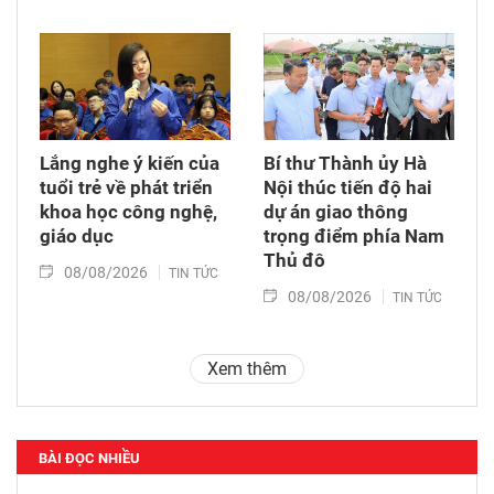
Lắng nghe ý kiến của
Bí thư Thành ủy Hà
tuổi trẻ về phát triển
Nội thúc tiến độ hai
khoa học công nghệ,
dự án giao thông
giáo dục
trọng điểm phía Nam
Thủ đô
08/08/2026
TIN TỨC
08/08/2026
TIN TỨC
Xem thêm
BÀI ĐỌC NHIỀU