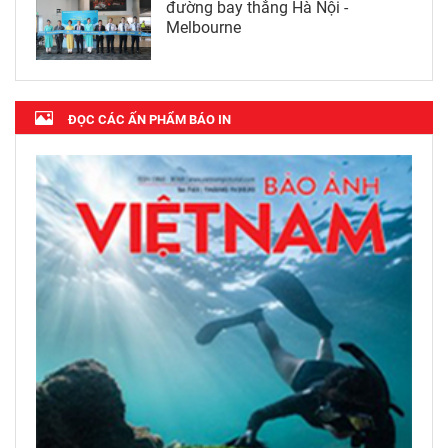
đường bay thẳng Hà Nội -
Melbourne
ĐỌC CÁC ẤN PHẨM BÁO IN