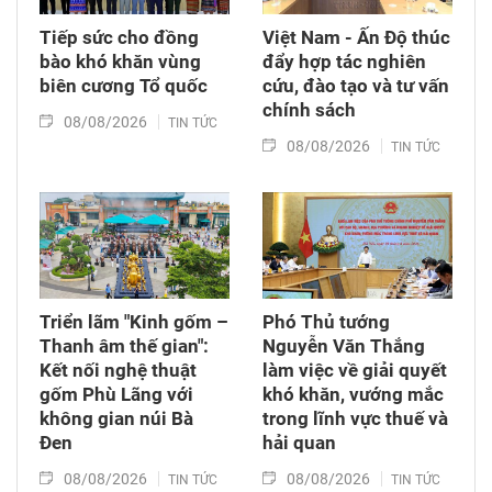
Tiếp sức cho đồng
Việt Nam - Ấn Độ thúc
bào khó khăn vùng
đẩy hợp tác nghiên
biên cương Tổ quốc
cứu, đào tạo và tư vấn
chính sách
08/08/2026
TIN TỨC
08/08/2026
TIN TỨC
Triển lãm "Kinh gốm –
Phó Thủ tướng
Thanh âm thế gian":
Nguyễn Văn Thắng
Kết nối nghệ thuật
làm việc về giải quyết
gốm Phù Lãng với
khó khăn, vướng mắc
không gian núi Bà
trong lĩnh vực thuế và
Đen
hải quan
08/08/2026
08/08/2026
TIN TỨC
TIN TỨC