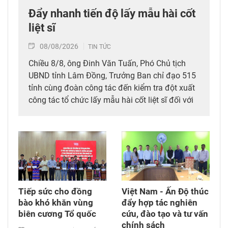
Đẩy nhanh tiến độ lấy mẫu hài cốt
liệt sĩ
08/08/2026
TIN TỨC
Chiều 8/8, ông Đinh Văn Tuấn, Phó Chủ tịch
UBND tỉnh Lâm Đồng, Trưởng Ban chỉ đạo 515
tỉnh cùng đoàn công tác đến kiểm tra đột xuất
công tác tổ chức lấy mẫu hài cốt liệt sĩ đối với
mộ chưa xác định được thông tin tại Nghĩa
trang Liệt sĩ Bình Thuận (xã Hồng Sơn), đồng
thời tặng quà cho cán bộ, chiến sĩ tham gia
công tác lấy mẫu tại đây.
Tiếp sức cho đồng
Việt Nam - Ấn Độ thúc
bào khó khăn vùng
đẩy hợp tác nghiên
biên cương Tổ quốc
cứu, đào tạo và tư vấn
chính sách