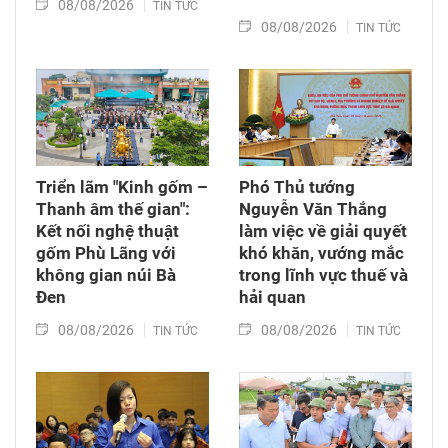
08/08/2026
TIN TỨC
08/08/2026
TIN TỨC
Triển lãm "Kinh gốm –
Phó Thủ tướng
Thanh âm thế gian":
Nguyễn Văn Thắng
Kết nối nghệ thuật
làm việc về giải quyết
gốm Phù Lãng với
khó khăn, vướng mắc
không gian núi Bà
trong lĩnh vực thuế và
Đen
hải quan
08/08/2026
08/08/2026
TIN TỨC
TIN TỨC