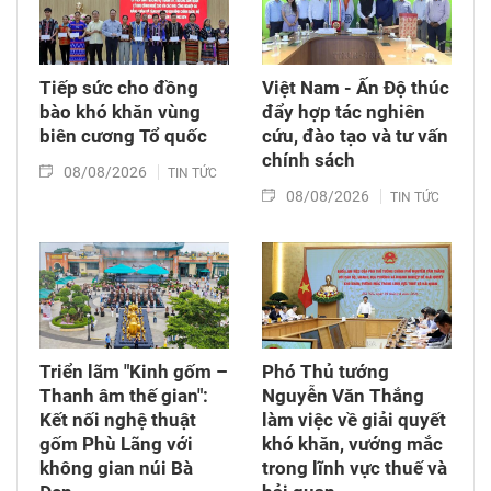
Tiếp sức cho đồng
Việt Nam - Ấn Độ thúc
bào khó khăn vùng
đẩy hợp tác nghiên
biên cương Tổ quốc
cứu, đào tạo và tư vấn
chính sách
08/08/2026
TIN TỨC
08/08/2026
TIN TỨC
Triển lãm "Kinh gốm –
Phó Thủ tướng
Thanh âm thế gian":
Nguyễn Văn Thắng
Kết nối nghệ thuật
làm việc về giải quyết
gốm Phù Lãng với
khó khăn, vướng mắc
không gian núi Bà
trong lĩnh vực thuế và