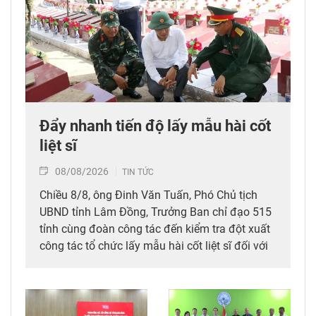
Đẩy nhanh tiến độ lấy mẫu hài cốt
liệt sĩ
08/08/2026
TIN TỨC
Chiều 8/8, ông Đinh Văn Tuấn, Phó Chủ tịch
UBND tỉnh Lâm Đồng, Trưởng Ban chỉ đạo 515
tỉnh cùng đoàn công tác đến kiểm tra đột xuất
công tác tổ chức lấy mẫu hài cốt liệt sĩ đối với
mộ chưa xác định được thông tin tại Nghĩa
trang Liệt sĩ Bình Thuận (xã Hồng Sơn), đồng
thời tặng quà cho cán bộ, chiến sĩ tham gia
công tác lấy mẫu tại đây.