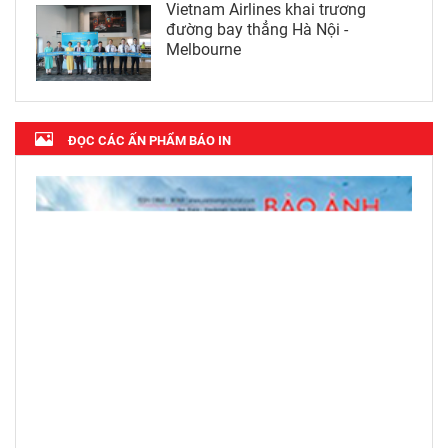
Vietnam Airlines khai trương
đường bay thẳng Hà Nội -
Melbourne
ĐỌC CÁC ẤN PHẨM BÁO IN