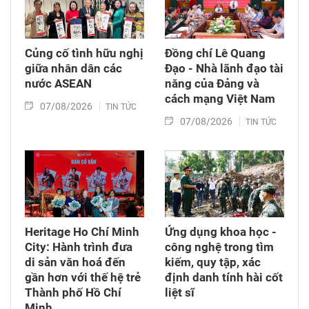
Củng cố tình hữu nghị
Đồng chí Lê Quang
giữa nhân dân các
Đạo - Nhà lãnh đạo tài
nước ASEAN
năng của Đảng và
cách mạng Việt Nam​
07/08/2026
TIN TỨC
07/08/2026
TIN TỨC
Heritage Ho Chí Minh
Ứng dụng khoa học -
City: Hành trình đưa
công nghệ trong tìm
di sản văn hoá đến
kiếm, quy tập, xác
gần hơn với thế hệ trẻ
định danh tính hài cốt
Thành phố Hồ Chí
liệt sĩ
Minh