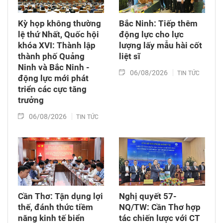
Kỳ họp không thường
Bắc Ninh: Tiếp thêm
lệ thứ Nhất, Quốc hội
động lực cho lực
khóa XVI: Thành lập
lượng lấy mẫu hài cốt
thành phố Quảng
liệt sĩ
Ninh và Bắc Ninh -
06/08/2026
TIN TỨC
động lực mới phát
triển các cực tăng
trưởng
06/08/2026
TIN TỨC
Cần Thơ: Tận dụng lợi
Nghị quyết 57-
thế, đánh thức tiềm
NQ/TW: Cần Thơ hợp
năng kinh tế biển
tác chiến lược với CT