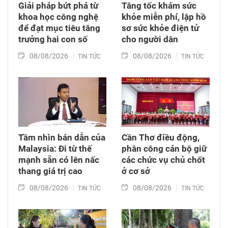
Giải pháp bứt phá từ
Tăng tốc khám sức
khoa học công nghệ
khỏe miễn phí, lập hồ
để đạt mục tiêu tăng
sơ sức khỏe điện tử
trưởng hai con số
cho người dân
08/08/2026
08/08/2026
TIN TỨC
TIN TỨC
Tầm nhìn bán dẫn của
Cần Thơ điều động,
Malaysia: Đi từ thế
phân công cán bộ giữ
mạnh sẵn có lên nấc
các chức vụ chủ chốt
thang giá trị cao
ở cơ sở
08/08/2026
08/08/2026
TIN TỨC
TIN TỨC