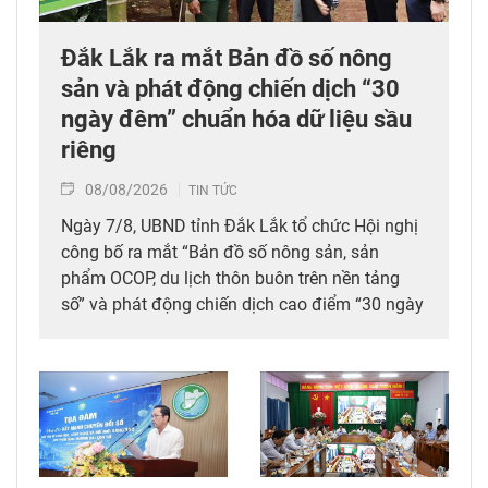
Đắk Lắk ra mắt Bản đồ số nông
sản và phát động chiến dịch “30
ngày đêm” chuẩn hóa dữ liệu sầu
riêng
08/08/2026
TIN TỨC
Ngày 7/8, UBND tỉnh Đắk Lắk tổ chức Hội nghị
công bố ra mắt “Bản đồ số nông sản, sản
phẩm OCOP, du lịch thôn buôn trên nền tảng
số” và phát động chiến dịch cao điểm “30 ngày
đêm” số hóa, chuẩn hóa, cập nhật và kết nối dữ
liệu mã số vùng trồng, mã số cơ sở đóng gói
sầu riêng trên địa bàn tỉnh. Đây được xem là
bước đi chiến lược nhằm tích hợp đồng bộ
công nghệ số vào chuỗi giá trị nông nghiệp và
phát triển nông thôn địa phương.