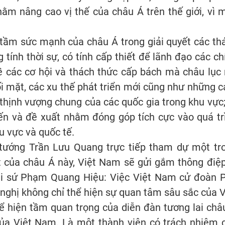
hằm nâng cao vị thế của châu Á trên thế giới, vì 
tầm sức mạnh của châu Á trong giải quyết các th
tính thời sự, có tính cấp thiết để lãnh đạo các ch
về các cơ hội và thách thức cấp bách mà châu lục 
ối mặt, các xu thế phát triển mới cũng như những 
thịnh vượng chung của các quốc gia trong khu vực;
iến và đề xuất nhằm đóng góp tích cực vào quá tr
u vực và quốc tế.
tướng Trần Lưu Quang trực tiếp tham dự một tr
t của châu Á này, Việt Nam sẽ gửi gắm thông điệp
i sứ Phạm Quang Hiệu: Việc Việt Nam cử đoàn 
ghị không chỉ thể hiện sự quan tâm sâu sắc của V
ể hiện tầm quan trọng của diễn đàn tương lai châ
của Việt Nam.
Là một thành viên có trách nhiệm 