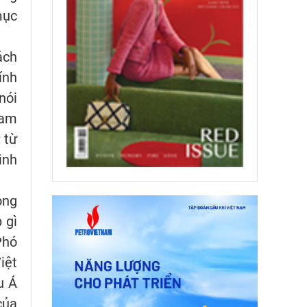
mục
ách
ính
nói
cam
 từ
ình
ong
 gì
Phó
iệt
u Á
của