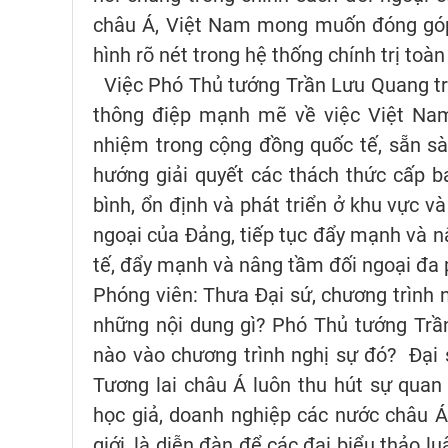
châu Á, Việt Nam mong muốn đóng góp 
hình rõ nét trong hệ thống chính trị toàn
Việc Phó Thủ tướng Trần Lưu Quang trực
thông điệp mạnh mẽ về việc Việt Nam l
nhiệm trong cộng đồng quốc tế, sẵn sà
hướng giải quyết các thách thức cấp b
bình, ổn định và phát triển ở khu vực và
ngoại của Đảng, tiếp tục đẩy mạnh và n
tế, đẩy mạnh và nâng tầm đối ngoại đa
Phóng viên: Thưa Đại sứ, chương trình 
những nội dung gì? Phó Thủ tướng Trầ
nào vào chương trình nghị sự đó?
Đại
Tương lai châu Á luôn thu hút sự quan
học giả, doanh nghiệp các nước châu Á 
giới, là diễn đàn để các đại biểu thảo l