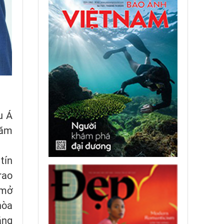
u Á
năm
tín
rao
 mở
hòa
ăng