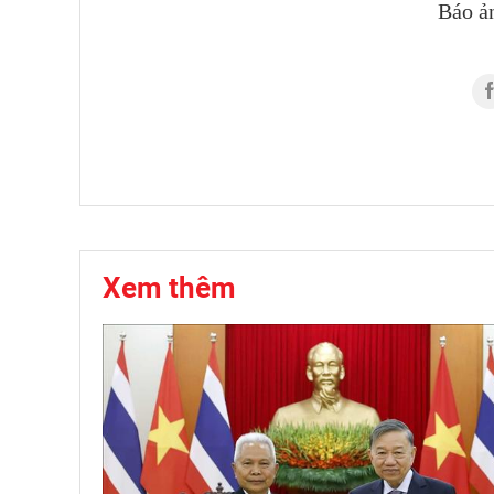
Báo ả
Xem thêm