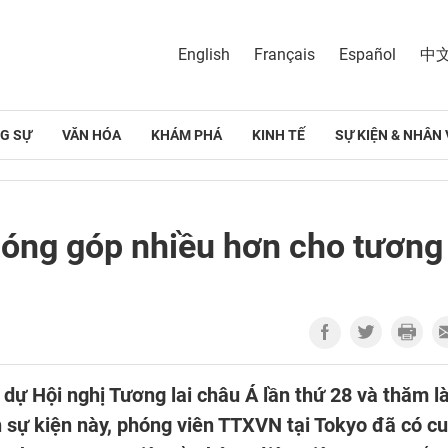
English
Français
Español
中
G SỰ
VĂN HÓA
KHÁM PHÁ
KINH TẾ
SỰ KIỆN & NHÂN 
óng góp nhiều hơn cho tương
ự Hội nghị Tương lai châu Á lần thứ 28 và thăm 
n sự kiện này, phóng viên TTXVN tại Tokyo đã có c