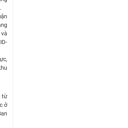
.
uận
áng
 và
ID-
ực,
khu
 từ
c ở
Ban