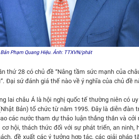
ật Bản Phạm Quang Hiệu. Ảnh: TTXVN/phát
 lần thứ 28 có chủ đề “Nâng tầm sức mạnh của châ
u”. Đại sứ đánh giá thế nào về ý nghĩa của chủ đề 
lai châu Á là hội nghị quốc tế thường niên có uy 
Nhật Bản) tổ chức từ năm 1995. Đây là diễn đàn t
 cao các nước tham dự thảo luận thẳng thắn và cởi
cơ hội, thách thức đối với sự phát triển, an ninh, 
sách, đề xuất các ý tưởng hợp tác, các giải pháp t