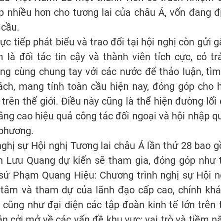
nhiều hơn cho tương lai của châu Á, vốn đang đ
 cầu.
 tiếp phát biểu và trao đổi tại hội nghị còn gửi 
à đối tác tin cậy và thành viên tích cực, có tr
ng cùng chung tay với các nước để thảo luận, tìm
ách, mang tính toàn cầu hiện nay, đóng góp cho 
 trên thế giới. Điều này cũng là thể hiện đường lối 
âng cao hiệu quả công tác đối ngoại và hội nhập q
 phương.
nghị sự Hội nghị Tương lai châu Á lần thứ 28 bao 
n Lưu Quang dự kiến sẽ tham gia, đóng góp như 
 sứ Phạm Quang Hiệu: Chương trình nghị sự Hội n
 tâm và tham dự của lãnh đạo cấp cao, chính khá
cũng như đại diện các tập đoàn kinh tế lớn trên 
uận cởi mở về các vấn đề khu vực; vai trò và tiềm n