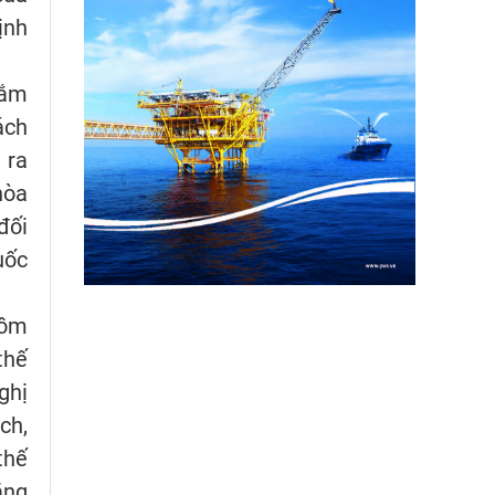
ịnh
gắm
ách
 ra
hòa
đối
uốc
gồm
thế
ghị
ch,
thế
ăng