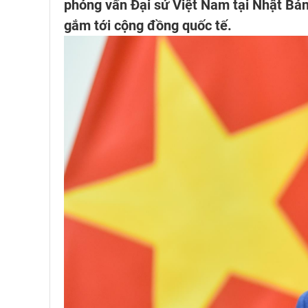
phỏng vấn Đại sứ Việt Nam tại Nhật B
gắm tới cộng đồng quốc tế.