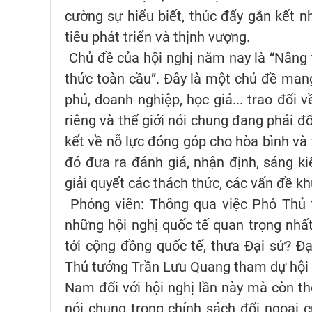
cường sự hiểu biết, thúc đẩy gắn kết n
tiêu phát triển và thịnh vượng.
Chủ đề của hội nghị năm nay là “Nâng 
thức toàn cầu”. Đây là một chủ đề mang 
phủ, doanh nghiệp, học giả... trao đổi 
riêng và thế giới nói chung đang phải đ
kết về nỗ lực đóng góp cho hòa bình và 
đó đưa ra đánh giá, nhận định, sáng k
giải quyết các thách thức, các vấn đề kh
Phóng viên: Thông qua việc Phó Thủ 
những hội nghị quốc tế quan trọng nhấ
tới cộng đồng quốc tế, thưa Đại sứ?
Đạ
Thủ tướng Trần Lưu Quang tham dự hội n
Nam đối với hội nghị lần này mà còn th
nói chung trong chính sách đối ngoại 