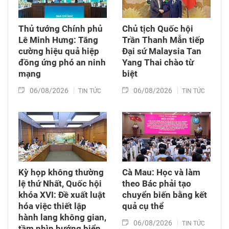
Thủ tướng Chính phủ
Chủ tịch Quốc hội
Lê Minh Hưng: Tăng
Trần Thanh Mẫn tiếp
cường hiệu quả hiệp
Đại sứ Malaysia Tan
đồng ứng phó an ninh
Yang Thai chào từ
mạng
biệt
06/08/2026
06/08/2026
TIN TỨC
TIN TỨC
Kỳ họp không thường
Cà Mau: Học và làm
lệ thứ Nhất, Quốc hội
theo Bác phải tạo
khóa XVI: Đề xuất luật
chuyển biến bằng kết
hóa việc thiết lập
quả cụ thể
hành lang không gian,
06/08/2026
TIN TỨC
tầm nhìn hướng biển