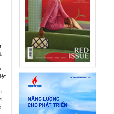
g
g
m
,
o
iệt
a
i
ó