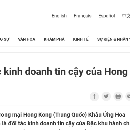
English
Français
Español
中
G SỰ
VĂN HÓA
KHÁM PHÁ
KINH TẾ
SỰ KIỆN & NHÂN 
c kinh doanh tin cậy của Hong
thương mại Hong Kong (Trung Quốc) Khâu Ứng Hoa
là đối tác kinh doanh tin cậy của Đặc khu hành ch