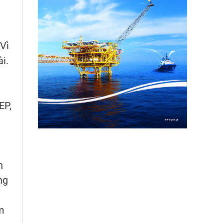
Vì
i.
EP,
h
ng
m