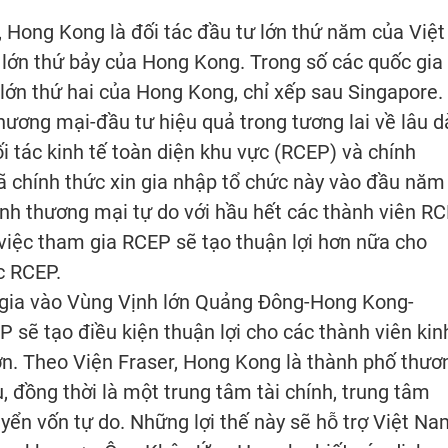
ng Kong là đối tác đầu tư lớn thứ năm của Việt
lớn thứ bảy của Hong Kong. Trong số các quốc gia
lớn thứ hai của Hong Kong, chỉ xếp sau Singapore. 
thương mại-đầu tư hiệu quả trong tương lai về lâu dà
i tác kinh tế toàn diện khu vực (RCEP) và chính
 chính thức xin gia nhập tổ chức này vào đầu năm
nh thương mại tự do với hầu hết các thành viên RC
 việc tham gia RCEP sẽ tạo thuận lợi hơn nữa cho
c RCEP.
gia vào Vùng Vịnh lớn Quảng Đông-Hong Kong-
sẽ tạo điều kiện thuận lợi cho các thành viên kin
ớn. Theo Viện Fraser, Hong Kong là thành phố thươ
, đồng thời là một trung tâm tài chính, trung tâm
yển vốn tự do. Những lợi thế này sẽ hỗ trợ Việt Na