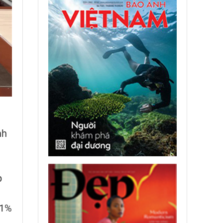
nh
p
21%