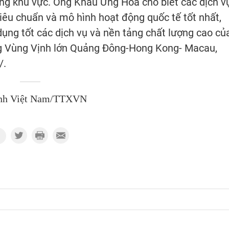
ng khu vực. Ông Khâu Ứng Hoa cho biết các dịch v
iêu chuẩn và mô hình hoạt động quốc tế tốt nhất,
ụng tốt các dịch vụ và nền tảng chất lượng cao củ
g Vùng Vịnh lớn Quảng Đông-Hong Kong- Macau,
/.
nh Việt Nam/TTXVN