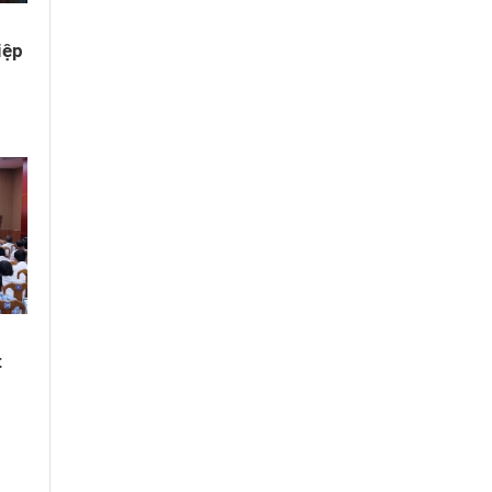
iệp
t