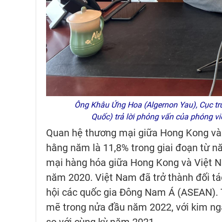
Ông Khâu Ứng Hoa (Algernon Yau), Cục trư
Quốc) trả lời phỏng vấn của phóng 
Quan hệ thương mại giữa Hong Kong và 
hằng năm là 11,8% trong giai đoạn từ 
mại hàng hóa giữa Hong Kong và Việt Na
năm 2020. Việt Nam đã trở thành đối tá
hội các quốc gia Đông Nam Á (ASEAN). 
mẽ trong nửa đầu năm 2022, với kim ng