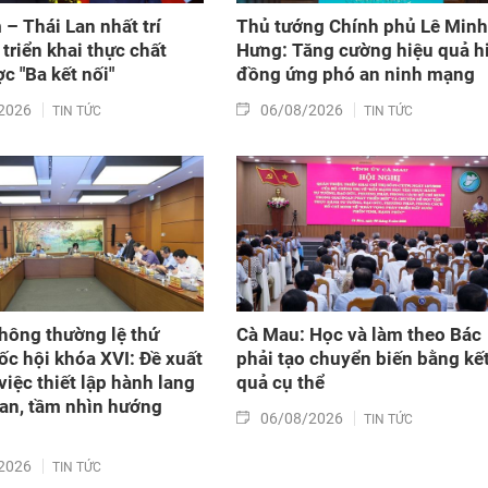
 – Thái Lan nhất trí
Thủ tướng Chính phủ Lê Minh
triển khai thực chất
Hưng: Tăng cường hiệu quả h
c "Ba kết nối"
đồng ứng phó an ninh mạng
2026
06/08/2026
TIN TỨC
TIN TỨC
hông thường lệ thứ
Cà Mau: Học và làm theo Bác
ốc hội khóa XVI: Đề xuất
phải tạo chuyển biến bằng kế
việc thiết lập hành lang
quả cụ thể
an, tầm nhìn hướng
06/08/2026
TIN TỨC
2026
TIN TỨC