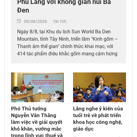
Phù Lãng với không gian núi Bà
Đen
08/08/2026
TIN TỨC
Ngày 8/8, tại Khu du lịch Sun World Ba Den
Mountain, tỉnh Tây Ninh, triển lãm "Kinh gốm –
Thanh âm thế gian" chính thức khai mạc, với
414 tác phẩm điêu khắc gốm mang cảm hứng
Phật giáo của nghệ sỹ Nguyễn Tuấn (Tuấn
Gốm). Tham dự triển lãm có lãnh đạo tỉnh Tây
Ninh, các nghệ nhân làng nghề Phù Lãng (tỉnh
Bắc Ninh) và đông đảo du khách trong, ngoài
nước.
Phó Thủ tướng
Lắng nghe ý kiến của
Nguyễn Văn Thắng
tuổi trẻ về phát triển
làm việc về giải quyết
khoa học công nghệ,
khó khăn, vướng mắc
giáo dục
trong lĩnh vực thuế và