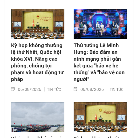
các nguồn lực xã hội chung tay xoa dịu nỗi đau
da cam, góp phần bảo đảm an sinh xã hội.
Kỳ họp không thường
Thủ tướng Lê Minh
lệ thứ Nhất, Quốc hội
Hưng: Bảo đảm an
khóa XVI: Nâng cao
ninh mạng phải gắn
phòng, chống tội
kết giữa "bảo vệ hệ
phạm và hoạt động tư
thống" và "bảo vệ con
pháp
người"
06/08/2026
06/08/2026
TIN TỨC
TIN TỨC