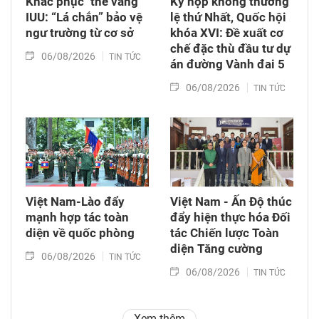
Khắc phục "thẻ vàng"
Kỳ họp không thường
IUU: “Lá chắn” bảo vệ
lệ thứ Nhất, Quốc hội
ngư trường từ cơ sở
khóa XVI: Đề xuất cơ
chế đặc thù đầu tư dự
06/08/2026
TIN TỨC
án đường Vành đai 5
06/08/2026
TIN TỨC
Việt Nam-Lào đẩy
Việt Nam - Ấn Độ thúc
mạnh hợp tác toàn
đẩy hiện thực hóa Đối
diện về quốc phòng
tác Chiến lược Toàn
diện Tăng cường
06/08/2026
TIN TỨC
06/08/2026
TIN TỨC
Xem thêm