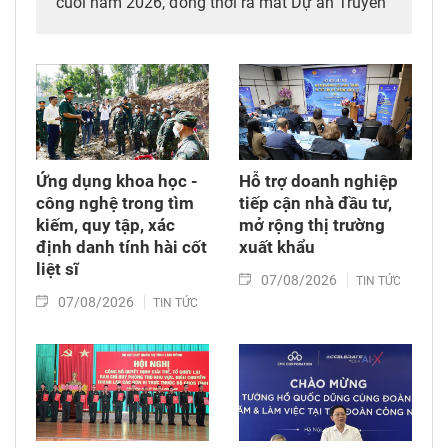
cuối năm 2026, đồng thời ra mắt Dự án Truyền
thông Heritage Ho Chi Minh City hướng đến kỷ
niệm Ngày Di sản Văn hóa Việt Nam (23/11) và
Ngày Văn hóa Việt Nam (24/11).
Ứng dụng khoa học -
Hỗ trợ doanh nghiệp
công nghệ trong tìm
tiếp cận nhà đầu tư,
kiếm, quy tập, xác
mở rộng thị trường
định danh tính hài cốt
xuất khẩu
liệt sĩ
07/08/2026
TIN TỨC
07/08/2026
TIN TỨC