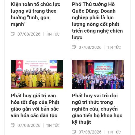
Kiện toàn tổ chức lực
Phó Thủ tướng Hồ
lượng vũ trang theo
Quốc Dũng: Doanh
hướng "tinh, gọn,
nghiệp phải là lực
mạnh"
lượng nòng cốt phát
triển công nghệ chiến
07/08/2026
TIN TỨC
lược
07/08/2026
TIN TỨC
Phát huy giá trị văn
Phát huy vai trò đội
hóa tốt đẹp của Phật
ngũ trí thức trong
giáo gắn với bản sắc
nghiên cứu, chuyển
văn hóa các dân tộc
giao tiến bộ khoa học
kỹ thuật
07/08/2026
TIN TỨC
07/08/2026
TIN TỨC