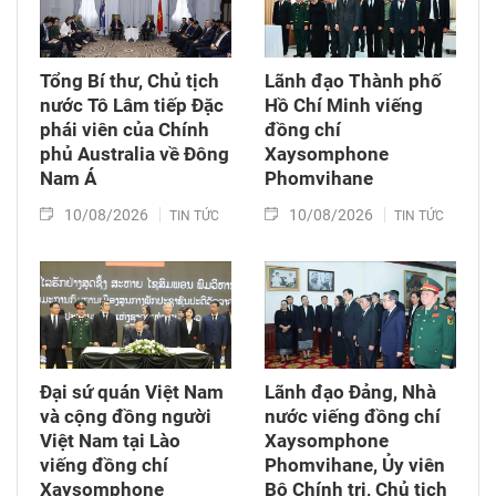
Tổng Bí thư, Chủ tịch
Lãnh đạo Thành phố
nước Tô Lâm tiếp Đặc
Hồ Chí Minh viếng
phái viên của Chính
đồng chí
phủ Australia về Đông
Xaysomphone
Nam Á
Phomvihane
10/08/2026
10/08/2026
TIN TỨC
TIN TỨC
Đại sứ quán Việt Nam
Lãnh đạo Đảng, Nhà
và cộng đồng người
nước viếng đồng chí
Việt Nam tại Lào
Xaysomphone
viếng đồng chí
Phomvihane, Ủy viên
Xaysomphone
Bộ Chính trị, Chủ tịch