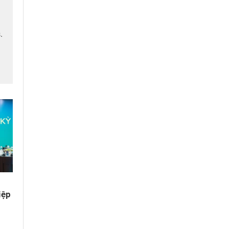
.
iệp