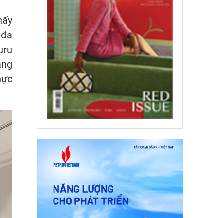
hấy
 đa
uru
ăng
hực