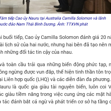
âm tiếp Cao ủy Nauru tại Australia Camilla Solomon và lãnh
c nước đảo Nam Thái Bình Dương. Ảnh: TTXVN phát
ại buổi tiếp, Cao ủy Camilla Solomon đánh giá 20 
dài lịch sử của hai nước, nhưng hai bên đã tạo nên 
h những đối tác tin cậy của nhau.
 và toàn cầu trải qua những biến động phức tạp, 
ng ngừng được vun đắp, thể hiện tinh thần tôn trọ
tại Liên hợp quốc (LHQ) và các diễn đàn đa phương.
ru là quốc gia giàu tài nguyên biển, luôn coi V
tác giàu tiềm năng trong việc cung ứng các mặt h
p tác đánh bắt cá ngừ và phát triển cơ sở hạ tầng 