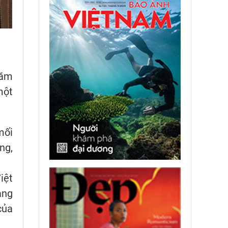
năm
một
mối
ng,
iệt
àng
của