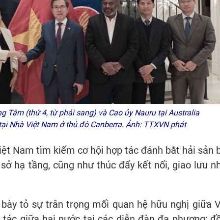
 Tâm (thứ 4, từ phải sang) và Cao ủy Nauru tại Australia
) tại Nhà Việt Nam ở thủ đô Canberra. Ảnh: TTXVN phát
ệt Nam tìm kiếm cơ hội hợp tác đánh bắt hải sản 
ơ sở hạ tầng, cũng như thúc đẩy kết nối, giao lưu n
ày tỏ sự trân trọng mối quan hệ hữu nghị giữa V
 tác giữa hai nước tại các diễn đàn đa phương; đ