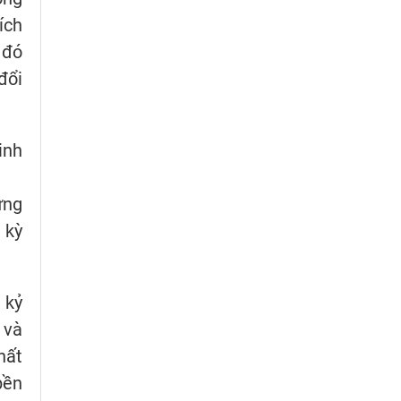
ích
 đó
đổi
inh
ứng
 kỳ
 kỷ
 và
hất
bền