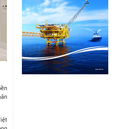
bền
hân
iệt
ồng