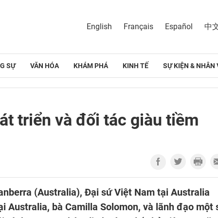
English
Français
Español
中
G SỰ
VĂN HÓA
KHÁM PHÁ
KINH TẾ
SỰ KIỆN & NHÂN 
t triển và đối tác giàu tiềm
nberra (Australia), Đại sứ Việt Nam tại Australia
 Australia, bà Camilla Solomon, và lãnh đạo một 