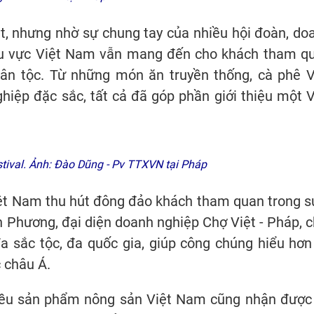
út, nhưng nhờ sự chung tay của nhiều hội đoàn, do
hu vực Việt Nam vẫn mang đến cho khách tham q
ân tộc. Từ những món ăn truyền thống, cà phê V
iệp đặc sắc, tất cả đã góp phần giới thiệu một V
tival. Ảnh: Đào Dũng - Pv TTXVN tại Pháp
iệt Nam thu hút đông đảo khách tham quan trong s
h Phương, đại diện doanh nghiệp Chợ Việt - Pháp, c
đa sắc tộc, đa quốc gia, giúp công chúng hiểu hơn
 châu Á.
iều sản phẩm nông sản Việt Nam cũng nhận được