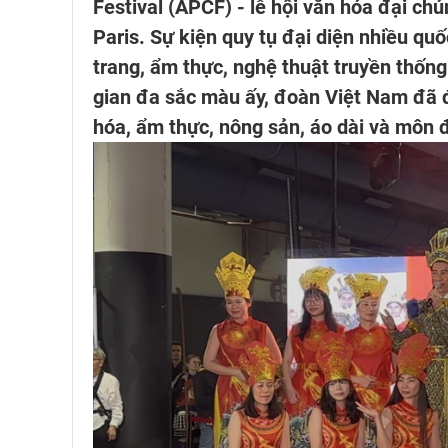
Festival (APCF) - lễ hội văn hóa đại ch
Paris. Sự kiện quy tụ đại diện nhiều qu
trang, ẩm thực, nghệ thuật truyền thố
gian đa sắc màu ấy, đoàn Việt Nam đã 
hóa, ẩm thực, nông sản, áo dài và môn 