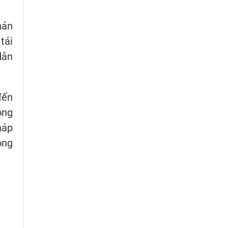
hán
tái
dân
đến
ông
háp
ông