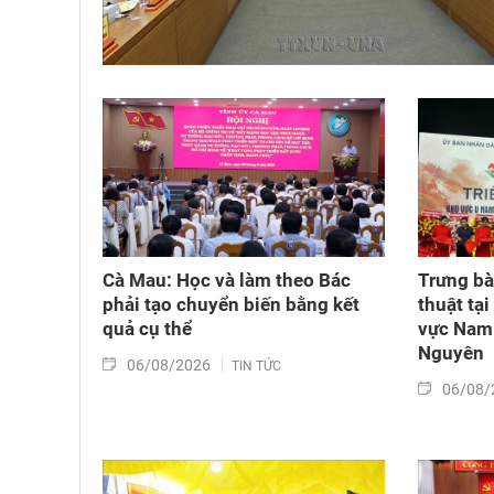
Cà Mau: Học và làm theo Bác
Trưng bà
phải tạo chuyển biến bằng kết
thuật tạ
quả cụ thể
vực Nam
Nguyên
06/08/2026
TIN TỨC
06/08/