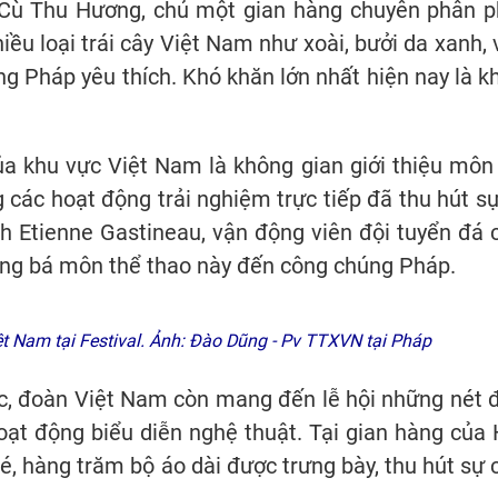
Cù Thu Hương, chủ một gian hàng chuyên phân p
ều loại trái cây Việt Nam như xoài, bưởi da xanh, v
 Pháp yêu thích. Khó khăn lớn nhất hiện nay là k
a khu vực Việt Nam là không gian giới thiệu môn
các hoạt động trải nghiệm trực tiếp đã thu hút sự
 Etienne Gastineau, vận động viên đội tuyển đá 
quảng bá môn thể thao này đến công chúng Pháp.
ệt Nam tại Festival. Ảnh: Đào Dũng - Pv TTXVN tại Pháp
ực, đoàn Việt Nam còn mang đến lễ hội những nét 
oạt động biểu diễn nghệ thuật. Tại gian hàng của 
, hàng trăm bộ áo dài được trưng bày, thu hút sự 