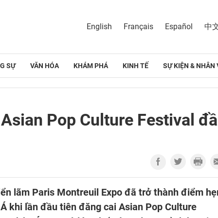
English
Français
Español
中
G SỰ
VĂN HÓA
KHÁM PHÁ
KINH TẾ
SỰ KIỆN & NHÂN 
 Asian Pop Culture Festival đ
riển lãm Paris Montreuil Expo đã trở thành điểm hẹ
Á khi lần đầu tiên đăng cai Asian Pop Culture