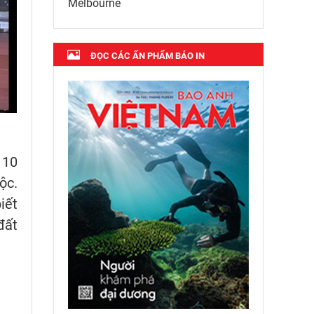
Melbourne
ĐỌC CÁC ẤN PHẨM BÁO IN
 10
ộc.
iết
đất