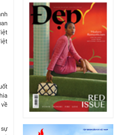
anh
uan
iệt
iệt
uốt
hia
 về
 sự