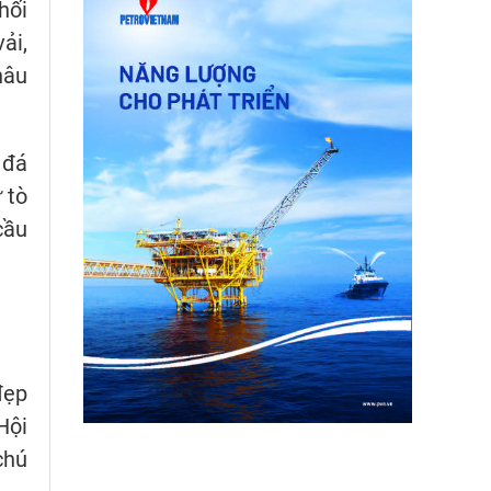
hối
ải,
hâu
 đá
 tò
cầu
đẹp
Hội
chú