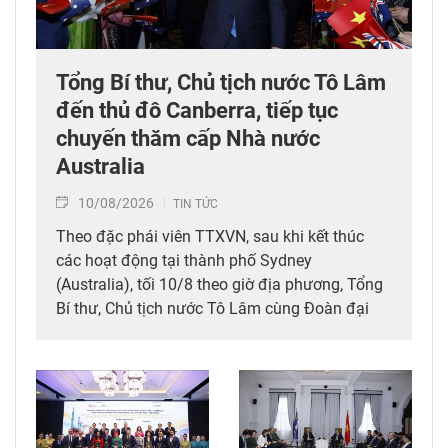
Tổng Bí thư, Chủ tịch nước Tô Lâm
đến thủ đô Canberra, tiếp tục
chuyến thăm cấp Nhà nước
Australia
10/08/2026
TIN TỨC
Theo đặc phái viên TTXVN, sau khi kết thúc
các hoạt động tại thành phố Sydney
(Australia), tối 10/8 theo giờ địa phương, Tổng
Bí thư, Chủ tịch nước Tô Lâm cùng Đoàn đại
biểu cấp cao Việt Nam đã đến thủ đô Canberra,
tiếp tục chuyến thăm cấp Nhà nước Australia
từ ngày 9-12/8, theo lời mời của Toàn quyền
Australia Sam Mostyn.