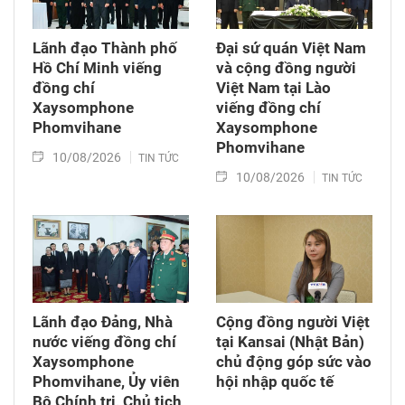
Lãnh đạo Thành phố
Đại sứ quán Việt Nam
Hồ Chí Minh viếng
và cộng đồng người
đồng chí
Việt Nam tại Lào
Xaysomphone
viếng đồng chí
Phomvihane
Xaysomphone
Phomvihane
10/08/2026
TIN TỨC
10/08/2026
TIN TỨC
Lãnh đạo Đảng, Nhà
Cộng đồng người Việt
nước viếng đồng chí
tại Kansai (Nhật Bản)
Xaysomphone
chủ động góp sức vào
Phomvihane, Ủy viên
hội nhập quốc tế
Bộ Chính trị, Chủ tịch