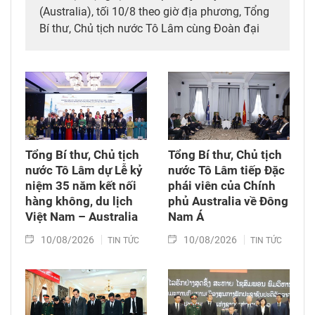
(Australia), tối 10/8 theo giờ địa phương, Tổng
Bí thư, Chủ tịch nước Tô Lâm cùng Đoàn đại
biểu cấp cao Việt Nam đã đến thủ đô Canberra,
tiếp tục chuyến thăm cấp Nhà nước Australia
từ ngày 9-12/8, theo lời mời của Toàn quyền
Australia Sam Mostyn.
Tổng Bí thư, Chủ tịch
Tổng Bí thư, Chủ tịch
nước Tô Lâm dự Lễ kỷ
nước Tô Lâm tiếp Đặc
niệm 35 năm kết nối
phái viên của Chính
hàng không, du lịch
phủ Australia về Đông
Việt Nam – Australia
Nam Á
10/08/2026
10/08/2026
TIN TỨC
TIN TỨC