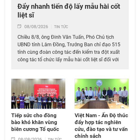
Đẩy nhanh tiến độ lấy mẫu hài cốt
liệt sĩ
08/08/2026
TIN TỨC
Chiều 8/8, ông Đinh Văn Tuấn, Phó Chủ tịch
UBND tỉnh Lâm Đồng, Trưởng Ban chỉ đạo 515
tỉnh cùng đoàn công tác đến kiểm tra đột xuất
công tác tổ chức lấy mẫu hài cốt liệt sĩ đối với
mộ chưa xác định được thông tin tại Nghĩa
trang Liệt sĩ Bình Thuận (xã Hồng Sơn), đồng
thời tặng quà cho cán bộ, chiến sĩ tham gia
công tác lấy mẫu tại đây.
Tiếp sức cho đồng
Việt Nam - Ấn Độ thúc
bào khó khăn vùng
đẩy hợp tác nghiên
biên cương Tổ quốc
cứu, đào tạo và tư vấn
chính sách
08/08/2026
TIN TỨC