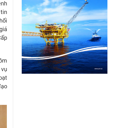
ệnh
tin
hối
giá
Cấp
gồm
 vụ
oạt
đạo