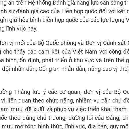
ng an trên Hệ thống Đánh giá năng lực sẵn sàng tr
ịnh sự đánh giá cao của Liên hợp quốc đối với kết 
ìn giữ hòa bình Liên hợp quốc của các lực lượng V
 lĩnh vực này.
 đơn vị mới của Bộ Quốc phòng và Đơn vị Cảnh sát 
g cho thấy các cam kết của Việt Nam với cộng đ
a bình, ổn định, phát triển ở khu vực và trên thế gi
 đội nhân dân, Công an nhân dân, nâng cao vị thế,
ờng Thắng lưu ý các cơ quan, đơn vị của Bộ Q
 vị liên quan theo chức năng, nhiệm vụ cần chủ đ
ham mưu, đề xuất và phục vụ việc triển khai tham 
uốc theo đúng chủ trương, đường lối của Đảng, ch
mưu mở rộng hình thức, lĩnh vực, địa bàn, quy mô