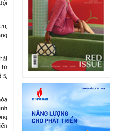
đội
ưu,
ăng
hái
 từ
 5,
hòa
ình
ờng
iển