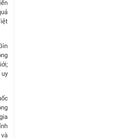
iển
quả
iệt
Gìn
ồng
ới;
 uy
uốc
ộng
gia
ính
 và