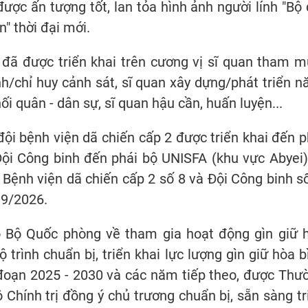
được ấn tượng tốt, lan tỏa hình ảnh người lính "Bộ 
" thời đại mới.
 đã được triển khai trên cương vị sĩ quan tham m
h/chỉ huy cảnh sát, sĩ quan xây dựng/phát triển n
ối quân - dân sự, sĩ quan hậu cần, huấn luyện...
 đội bệnh viện dã chiến cấp 2 được triển khai đến p
ội Công binh đến phái bộ UNISFA (khu vực Abyei)
ệnh viện dã chiến cấp 2 số 8 và Đội Công binh số
 9/2026.
o Bộ Quốc phòng về tham gia hoạt động gìn giữ 
 trình chuẩn bị, triển khai lực lượng gìn giữ hòa b
đoạn 2025 - 2030 và các năm tiếp theo, được Thư
Chính trị đồng ý chủ trương chuẩn bị, sẵn sàng tr