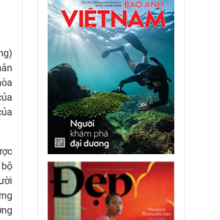
ng)
hân
hòa
của
của
ược
 bộ
ười
ựng
ớng