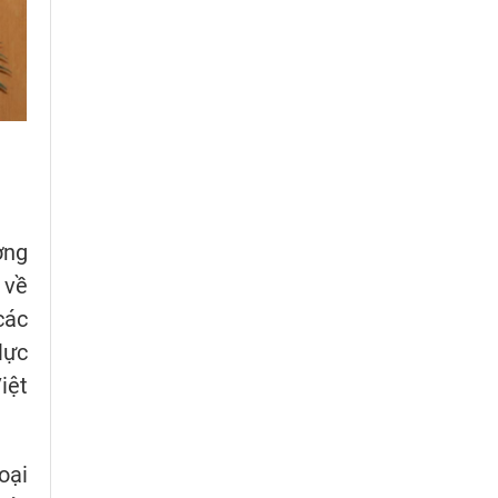
ởng
 về
các
lực
iệt
oại