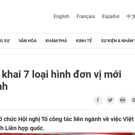
English
Français
Español
中
G SỰ
VĂN HÓA
KHÁM PHÁ
KINH TẾ
SỰ KIỆN & NHÂN 
 khai 7 loại hình đơn vị mới
nh
ổ chức Hội nghị Tổ công tác liên ngành về việc Việt
h Liên hợp quốc.