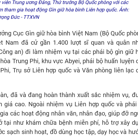
viên Trung ương Đảng, Thứ trưởng Bộ Quốc phòng với các
am tham gia hoạt động Gìn giữ hòa bình Liên hợp quốc. Ảnh:
rọng Đức - TTXVN
ởng Cục Gìn giữ hòa bình Việt Nam (Bộ Quốc phò
iệt Nam đã cử gần 1.400 lượt sĩ quan và quân n
Công an) đi làm nhiệm vụ tại các phái bộ gìn giữ 
òa Trung Phi, khu vực Abyei, phái bộ huấn luyện 
Phi, Trụ sở Liên hợp quốc và Văn phòng liên lạc 
àn, đã và đang hoàn thành xuất sắc nhiệm vụ, đ
h giá cao. Ngoài nhiệm vụ Liên hợp quốc và phái
 gia các hoạt động nhân văn, nhân đạo, giúp đỡ ng
ở tại như khám chữa bệnh miễn phí, hỗ trợ xây d
ớc sạch sinh hoạt, đồ dùng học tập, dạy học và hư