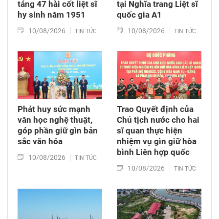
táng 47 hài cốt liệt sĩ
tại Nghĩa trang Liệt sĩ
hy sinh năm 1951
quốc gia A1
10/08/2026
10/08/2026
TIN TỨC
TIN TỨC
Phát huy sức mạnh
Trao Quyết định của
văn học nghệ thuật,
Chủ tịch nước cho hai
góp phần giữ gìn bản
sĩ quan thực hiện
sắc văn hóa
nhiệm vụ gìn giữ hòa
bình Liên hợp quốc
10/08/2026
TIN TỨC
10/08/2026
TIN TỨC