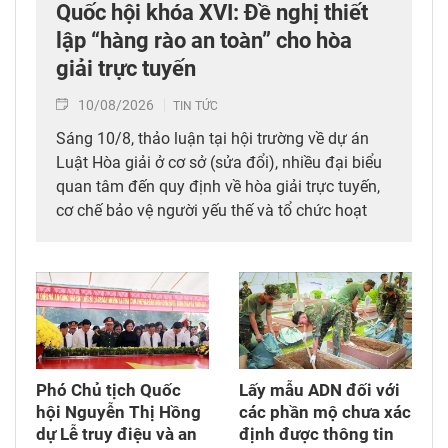
Quốc hội khóa XVI: Đề nghị thiết
lập “hàng rào an toàn” cho hòa
giải trực tuyến
10/08/2026
TIN TỨC
Sáng 10/8, thảo luận tại hội trường về dự án
Luật Hòa giải ở cơ sở (sửa đổi), nhiều đại biểu
quan tâm đến quy định về hòa giải trực tuyến,
cơ chế bảo vệ người yếu thế và tổ chức hoạt
động hòa giải ở cơ sở.
Phó Chủ tịch Quốc
Lấy mẫu ADN đối với
hội Nguyễn Thị Hồng
các phần mộ chưa xác
dự Lễ truy điệu và an
định được thông tin