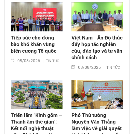
thời tặng quà cho cán bộ, chiến sĩ tham gia
công tác lấy mẫu tại đây.
Tiếp sức cho đồng
Việt Nam - Ấn Độ thúc
bào khó khăn vùng
đẩy hợp tác nghiên
biên cương Tổ quốc
cứu, đào tạo và tư vấn
chính sách
08/08/2026
TIN TỨC
08/08/2026
TIN TỨC
Triển lãm "Kinh gốm –
Phó Thủ tướng
Thanh âm thế gian":
Nguyễn Văn Thắng
Kết nối nghệ thuật
làm việc về giải quyết