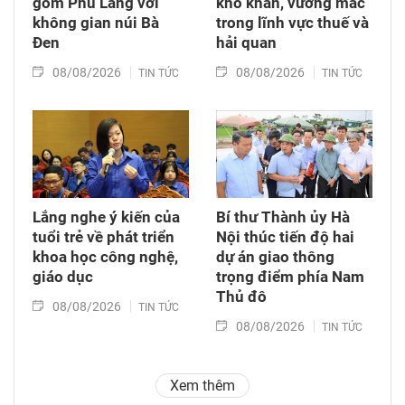
gốm Phù Lãng với
khó khăn, vướng mắc
không gian núi Bà
trong lĩnh vực thuế và
Đen
hải quan
08/08/2026
08/08/2026
TIN TỨC
TIN TỨC
Lắng nghe ý kiến của
Bí thư Thành ủy Hà
tuổi trẻ về phát triển
Nội thúc tiến độ hai
khoa học công nghệ,
dự án giao thông
giáo dục
trọng điểm phía Nam
Thủ đô
08/08/2026
TIN TỨC
08/08/2026
TIN TỨC
Xem thêm