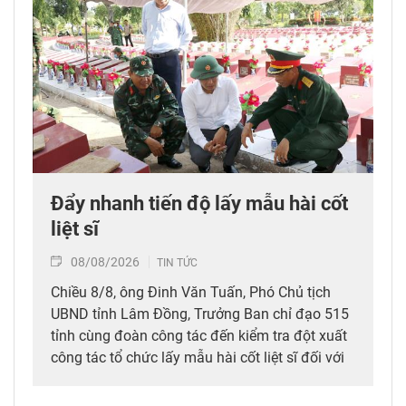
Đẩy nhanh tiến độ lấy mẫu hài cốt
liệt sĩ
08/08/2026
TIN TỨC
Chiều 8/8, ông Đinh Văn Tuấn, Phó Chủ tịch
UBND tỉnh Lâm Đồng, Trưởng Ban chỉ đạo 515
tỉnh cùng đoàn công tác đến kiểm tra đột xuất
công tác tổ chức lấy mẫu hài cốt liệt sĩ đối với
mộ chưa xác định được thông tin tại Nghĩa
trang Liệt sĩ Bình Thuận (xã Hồng Sơn), đồng