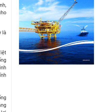
nh,
cho
 là
iệt
ống
inh
ính
ổng
áng