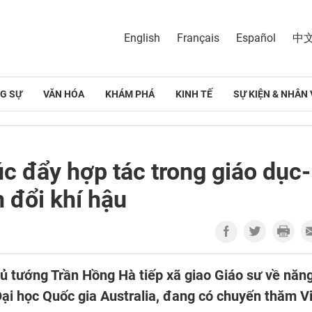
English
Français
Español
中
G SỰ
VĂN HÓA
KHÁM PHÁ
KINH TẾ
SỰ KIỆN & NHÂN 
úc đẩy hợp tác trong giáo dục-
 đổi khí hậu
hủ tướng Trần Hồng Hà tiếp xã giao Giáo sư về năn
Đại học Quốc gia Australia, đang có chuyến thăm V