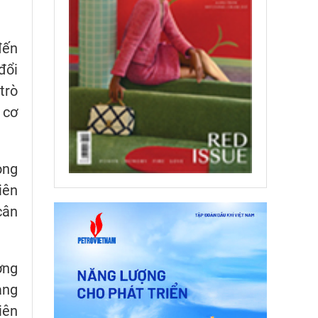
đến
đổi
trò
 cơ
ong
iên
cân
ơng
ang
iên