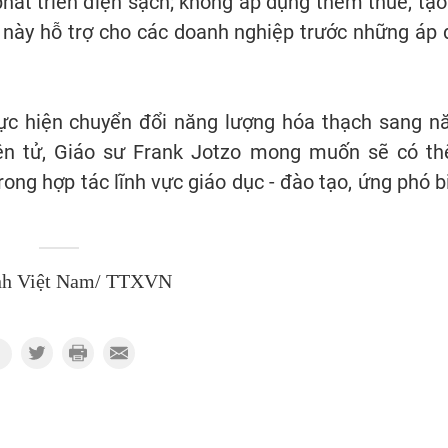
hát triển điện sạch; không áp dụng thêm thuế, tạo 
 này hỗ trợ cho các doanh nghiệp trước những áp 
ực hiện chuyển đổi năng lượng hóa thạch sang n
ên tử, Giáo sư Frank Jotzo mong muốn sẽ có t
ong hợp tác lĩnh vực giáo dục - đào tạo, ứng phó b
nh Việt Nam/ TTXVN