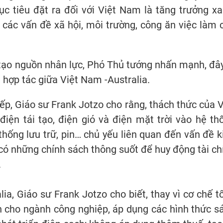
ục tiêu đặt ra đối với Việt Nam là tăng trưởng xa
 các vấn đề xã hội, môi trường, công ăn việc làm 
tạo nguồn nhân lực, Phó Thủ tướng nhấn mạnh, đây
 hợp tác giữa Việt Nam -Australia.
p, Giáo sư Frank Jotzo cho rằng, thách thức của V
iện tái tạo, điện gió và điện mặt trời vào hệ th
 thống lưu trữ, pin… chủ yếu liên quan đến vấn đề k
có những chính sách thông suốt để huy động tài ch
.
lia, Giáo sư Frank Jotzo cho biết, thay vì cơ chế t
on cho ngành công nghiệp, áp dụng các hình thức s