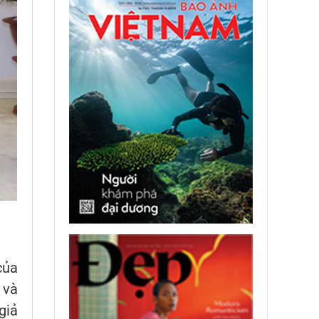
của
 và
giả