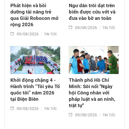
Phát hiện và bồi
Ngư dân trôi dạt trên
dưỡng tài năng trẻ
biển được cứu vớt và
qua Giải Robocon mở
đưa vào bờ an toàn
rộng 2026
09/08/2026
TIN TỨC
09/08/2026
TIN TỨC
Khởi động chặng 4 -
Thành phố Hồ Chí
Hành trình “Tôi yêu Tổ
Minh: Sôi nổi "Ngày
quốc tôi” năm 2026
hội Công nhân với
tại Điện Biên
pháp luật và an ninh,
trật tự"
09/08/2026
TIN TỨC
09/08/2026
TIN TỨC