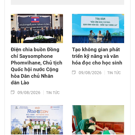
dẫn đầu đã tới viếng, ghi sổ tang đồng chí
Saysomphone Phomvihane, Ủy viên Bộ Chính
trị, Chủ tịch Quốc hội Lào.
Điện chia buồn Đồng
Tạo không gian phát
chí Saysomphone
triển kỹ năng và văn
Phomvihane, Chủ tịch
hóa đọc cho học sinh
Quốc hội nước Cộng
09/08/2026
TIN TỨC
hòa Dân chủ Nhân
dân Lào
09/08/2026
TIN TỨC