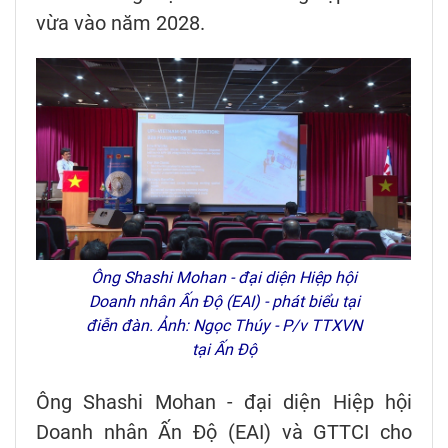
vừa vào năm 2028.
Ông Shashi Mohan - đại diện Hiệp hội
Doanh nhân Ấn Độ (EAI) - phát biểu tại
điễn đàn. Ảnh: Ngọc Thúy - P/v TTXVN
tại Ấn Độ
Ông Shashi Mohan - đại diện Hiệp hội
Doanh nhân Ấn Độ (EAI) và GTTCI cho