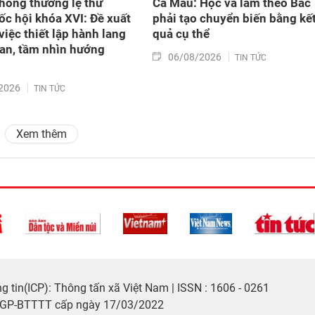
hông thường lệ thứ
Cà Mau: Học và làm theo Bác
ốc hội khóa XVI: Đề xuất
phải tạo chuyển biến bằng kế
việc thiết lập hành lang
quả cụ thể
an, tầm nhìn hướng
06/08/2026
TIN TỨC
2026
TIN TỨC
Xem thêm
 tin(ICP): Thông tấn xã Việt Nam | ISSN : 1606 - 0261
/GP-BTTTT cấp ngày 17/03/2022