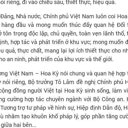
i riêng, đi vào chiều sâu, thiết thực, hiệu quả.
 Đảng, Nhà nước, Chính phủ Việt Nam luôn coi Hoa
g hàng đầu và mong muốn thúc đẩy quan hệ Đối 
tôn trọng độc lập, chủ quyền, toàn vẹn lãnh thổ, 
 định, hợp tác và phát triển ở khu vực; mong muốn 
u quả, thực chất, mang lại lợi ích thiết thực cho n
o an ninh, phát triển của khu vực và thế giới.
ơng Việt Nam – Hoa Kỳ nói chung và quan hệ hợp 
ỳ nói riêng, Bộ trưởng Tô Lâm đề nghị Chính phủ 
 cộng đồng người Việt tại Hoa Kỳ sinh sống, làm vi
tăng cường hợp tác chuyên ngành với Bộ Công an. 
Tương trợ tư pháp về hình sự, Hiệp định Dẫn độ, H
 tù nhằm tạo khuôn khổ pháp lý, góp phần tăng cư
 giữa hai bên...