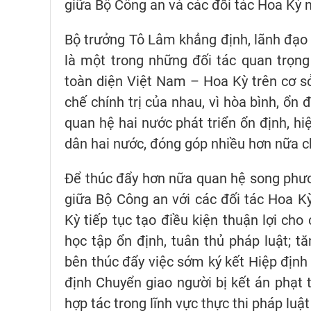
giữa Bộ Công an và các đối tác Hoa Kỳ nó
Bộ trưởng Tô Lâm khẳng định, lãnh đạo
là một trong những đối tác quan trọn
toàn diện Việt Nam – Hoa Kỳ trên cơ sở 
chế chính trị của nhau, vì hòa bình, ổn
quan hệ hai nước phát triển ổn định, hiệ
dân hai nước, đóng góp nhiều hơn nữa ch
Để thúc đẩy hơn nữa quan hệ song phư
giữa Bộ Công an với các đối tác Hoa K
Kỳ tiếp tục tạo điều kiện thuận lợi cho
học tập ổn định, tuân thủ pháp luật; 
bên thúc đẩy việc sớm ký kết Hiệp định 
định Chuyển giao người bị kết án phạt
hợp tác trong lĩnh vực thực thi pháp luật