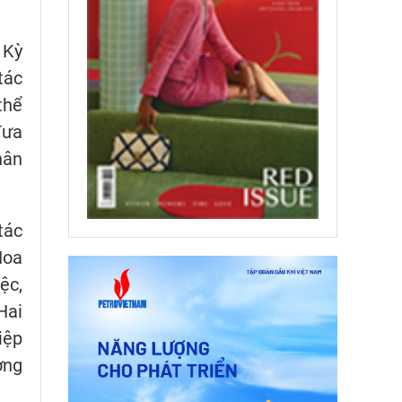
 Kỳ
tác
thể
đưa
hân
tác
Hoa
ệc,
Hai
iệp
ờng