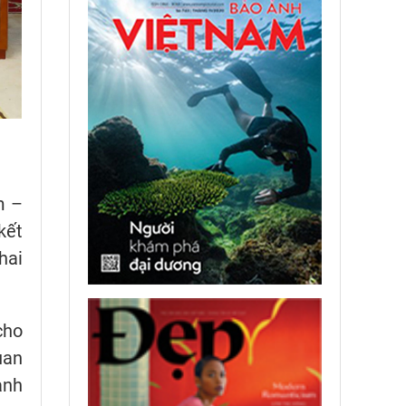
m –
kết
hai
cho
uan
ành