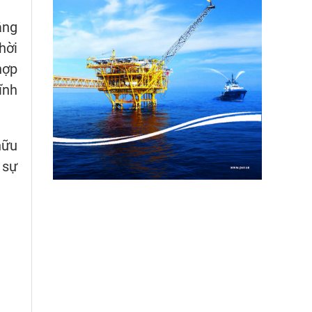
ẳng
hời
hợp
ĩnh
hữu
 sự