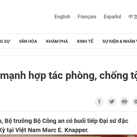
English
Français
Español
中
G SỰ
VĂN HÓA
KHÁM PHÁ
KINH TẾ
SỰ KIỆN & NHÂN 
mạnh hợp tác phòng, chống t
m, Bộ trưởng Bộ Công an có buổi tiếp Đại sứ đặc
ỳ tại Việt Nam Marc E. Knapper.