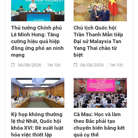
Thủ tướng Chính phủ
Chủ tịch Quốc hội
Lê Minh Hưng: Tăng
Trần Thanh Mẫn tiếp
cường hiệu quả hiệp
Đại sứ Malaysia Tan
đồng ứng phó an ninh
Yang Thai chào từ
mạng
biệt
06/08/2026
06/08/2026
TIN TỨC
TIN TỨC
Kỳ họp không thường
Cà Mau: Học và làm
lệ thứ Nhất, Quốc hội
theo Bác phải tạo
khóa XVI: Đề xuất luật
chuyển biến bằng kết
hóa việc thiết lập
quả cụ thể