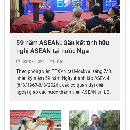
59 năm ASEAN: Gắn kết tình hữu
nghị ASEAN tại nước Nga
08/08/2026
TIN TỨC
Theo phóng viên TTXVN tại Moskva, sáng 7/8,
nhân kỷ niệm 59 năm Ngày thành lập ASEAN
(8/8/1967-8/8/2026), các cơ quan đại diện
ngoại giao các nước thành viên ASEAN tại LB
Nga đã tổ chức Ngày Gia đình ASEAN, thể hiện
tình hữu nghị, tinh thần gắn kết của mái nhà
chung tại nước Nga.