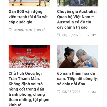
Gần 800 vận động
Chuyên gia Australia:
viên tranh tài đấu vật
Quan hệ Việt Nam –
cấp quốc gia
Australia có độ tin
cậy chính trị cao
08/08/2026
TIN TỨC
08/08/2026
TIN TỨC
Chủ tịch Quốc hội
65 năm thảm họa da
Trần Thanh Mẫn:
cam: Tiếp nối công lý,
Khẳng định vai trò
sẻ chia nỗi đau
nòng cốt trong đấu
08/08/2026
TIN TỨC
tranh phòng, chống
tham nhũng, tội phạm
kinh tế