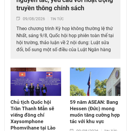
truyền thông chính sách
09/08/2026
TIN TỨC
Theo chương trình Kỳ họp không thường lệ thứ
Nhất, sáng 9/8, Quốc hội họp phiên toàn thể tại
hội trường, thảo luận về 2 nội dung: Luật sửa
đổi, bổ sung một số điều của Luật Ngân hàng
Nhà nước Việt Nam; Luật Phòng, chống rửa tiền
và Luật Các tổ chức tín dụng; Luật sửa đổi, bổ
sung một số điều của Luật Xuất bản.
Chủ tịch Quốc hội
59 năm ASEAN: Bang
Trần Thanh Mẫn sẽ
Hessen (Đức) mong
viếng đồng chí
muốn tăng cường hợp
Xaysomphone
tác với khu vực
Phomvihane tại Lào