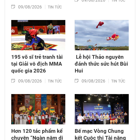
09/08/2026
TIN TỨC
09/08/2026
TIN TỨC
195 võ sĩ trẻ tranh tài
​ Lễ hội Thảo nguyên
tại Giải vô địch MMA
đánh thức sức hút Bùi
quốc gia 2026
Hui
09/08/2026
09/08/2026
TIN TỨC
TIN TỨC
Hơn 120 tác phẩm kể
Bế mạc Vòng Chung
chuyện “Ngàn năm di
kết Cuộc thi Tài năng