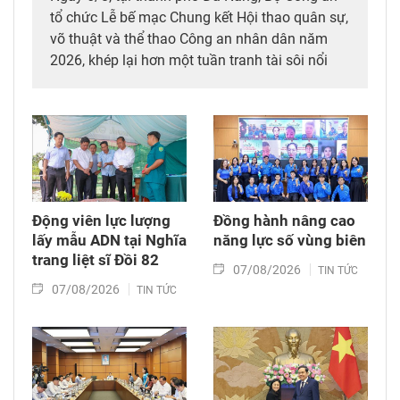
tổ chức Lễ bế mạc Chung kết Hội thao quân sự,
võ thuật và thể thao Công an nhân dân năm
2026, khép lại hơn một tuần tranh tài sôi nổi
của gần 4.700 cán bộ, chiến sĩ, vận động viên
đến từ Công an các đơn vị, địa phương trên cả
nước.
Động viên lực lượng
Đồng hành nâng cao
lấy mẫu ADN tại Nghĩa
năng lực số vùng biên
trang liệt sĩ Đồi 82​
07/08/2026
TIN TỨC
07/08/2026
TIN TỨC