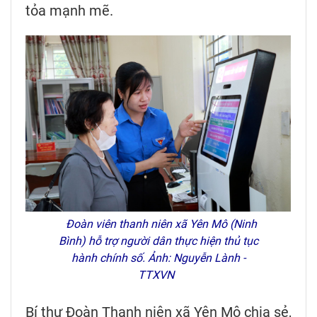
tỏa mạnh mẽ.
Đoàn viên thanh niên xã Yên Mô (Ninh
Bình) hỗ trợ người dân thực hiện thủ tục
hành chính số. Ảnh: Nguyễn Lành -
TTXVN
Bí thư Đoàn Thanh niên xã Yên Mô chia sẻ,