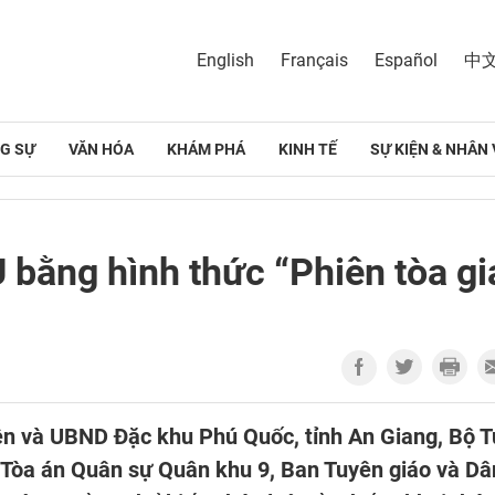
English
Français
Español
中
G SỰ
VĂN HÓA
KHÁM PHÁ
KINH TẾ
SỰ KIỆN & NHÂN 
 bằng hình thức “Phiên tòa gi
ên và UBND Đặc khu Phú Quốc, tỉnh An Giang, Bộ T
, Tòa án Quân sự Quân khu 9, Ban Tuyên giáo và Dâ