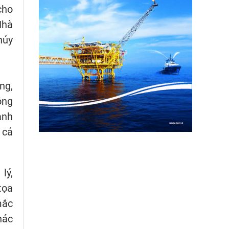
cho
Nhà
hủy
ng,
ông
ành
 cả
lý,
tọa
mắc
hác