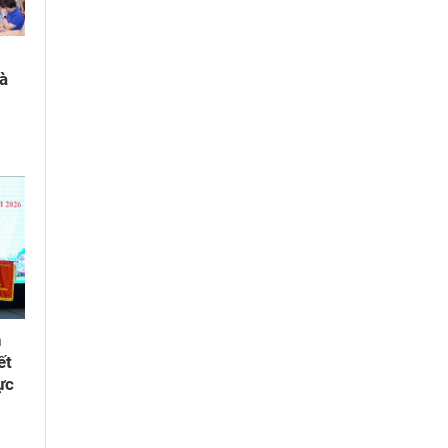
và
h
ết
ực