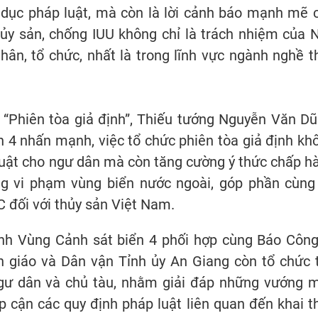
o dục pháp luật, mà còn là lời cảnh báo mạnh mẽ 
ủy sản, chống IUU không chỉ là trách nhiệm của 
ân, tổ chức, nhất là trong lĩnh vực ngành nghề t
n “Phiên tòa giả định”, Thiếu tướng Nguyễn Văn Dũ
n 4 nhấn mạnh, việc tổ chức phiên tòa giả định kh
luật cho ngư dân mà còn tăng cường ý thức chấp h
ông vi phạm vùng biển nước ngoài, góp phần cùng
 đối với thủy sản Việt Nam.
ệnh Vùng Cảnh sát biển 4 phối hợp cùng Báo Công 
 giáo và Dân vận Tỉnh ủy An Giang còn tổ chức 
 ngư dân và chủ tàu, nhằm giải đáp những vướng 
ếp cận các quy định pháp luật liên quan đến khai t