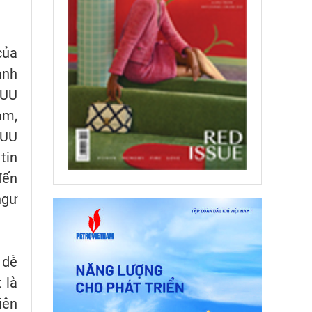
của
ành
IUU
am,
IUU
tin
đến
ngư
 dễ
 là
iên