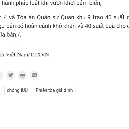
p hành pháp luật khi vươn khơi bám biển,
ển 4 và Tòa án Quân sự Quân khu 9 trao 40 suất 
ngư dân có hoàn cảnh khó khăn và 40 suất quà cho 
ịa bàn./.
nh Việt Nam/TTXVN
chống IUU
Phiên tòa giả định