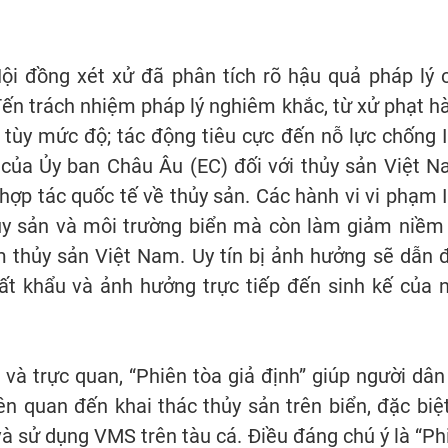
Hội đồng xét xử đã phân tích rõ hậu quả pháp lý 
đến trách nhiệm pháp lý nghiêm khắc, từ xử phạt h
 tùy mức độ; tác động tiêu cực đến nỗ lực chống 
 của Ủy ban Châu Âu (EC) đối với thủy sản Việt N
 hợp tác quốc tế về thủy sản. Các hành vi vi phạm 
hủy sản và môi trường biển mà còn làm giảm niềm 
m thủy sản Việt Nam. Uy tín bị ảnh hưởng sẽ dẫn 
uất khẩu và ảnh hưởng trực tiếp đến sinh kế của 
và trực quan, “Phiên tòa giả định” giúp người dân
ên quan đến khai thác thủy sản trên biển, đặc biệt
à sử dụng VMS trên tàu cá. Điều đáng chú ý là “Ph