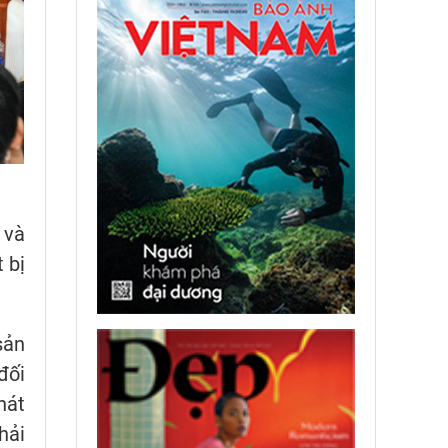
 và
 bị
sản
đối
hát
hải