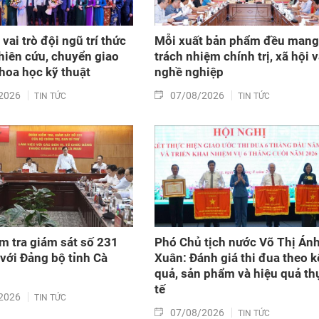
vai trò đội ngũ trí thức
Mỗi xuất bản phẩm đều mang
hiên cứu, chuyển giao
trách nhiệm chính trị, xã hội 
khoa học kỹ thuật
nghề nghiệp
2026
07/08/2026
TIN TỨC
TIN TỨC
m tra giám sát số 231
Phó Chủ tịch nước Võ Thị Án
 với Đảng bộ tỉnh Cà
Xuân: Đánh giá thi đua theo k
quả, sản phẩm và hiệu quả th
tế
2026
TIN TỨC
07/08/2026
TIN TỨC