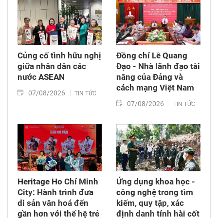
(6/8/1976 – 6/8/2026).
Củng cố tình hữu nghị
Đồng chí Lê Quang
giữa nhân dân các
Đạo - Nhà lãnh đạo tài
nước ASEAN
năng của Đảng và
cách mạng Việt Nam​
07/08/2026
TIN TỨC
07/08/2026
TIN TỨC
Heritage Ho Chí Minh
Ứng dụng khoa học -
City: Hành trình đưa
công nghệ trong tìm
di sản văn hoá đến
kiếm, quy tập, xác
gần hơn với thế hệ trẻ
định danh tính hài cốt