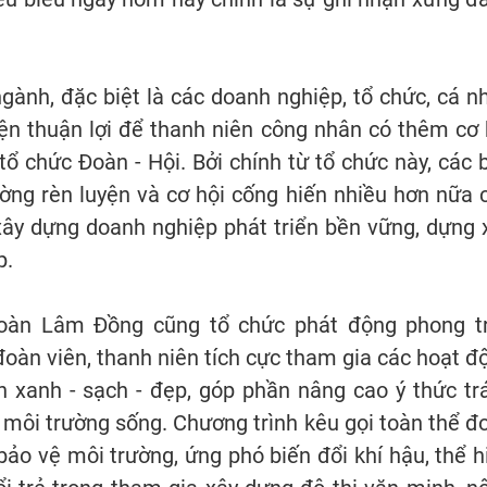
gành, đặc biệt là các doanh nghiệp, tổ chức, cá n
iện thuận lợi để thanh niên công nhân có thêm cơ 
 tổ chức Đoàn - Hội. Bởi chính từ tổ chức này, các 
ờng rèn luyện và cơ hội cống hiến nhiều hơn nữa 
ây dựng doanh nghiệp phát triển bền vững, dựng 
p.
đoàn Lâm Đồng cũng tổ chức phát động phong t
đoàn viên, thanh niên tích cực tham gia các hoạt đ
 xanh - sạch - đẹp, góp phần nâng cao ý thức tr
 môi trường sống. Chương trình kêu gọi toàn thể đ
ảo vệ môi trường, ứng phó biến đổi khí hậu, thể h