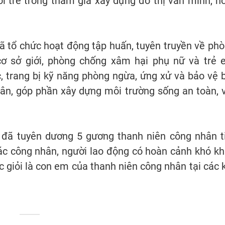
ổi trẻ trong tham gia xây dựng đô thị văn minh, n
 tổ chức hoạt động tập huấn, tuyên truyền về phò
 cơ sở giới, phòng chống xâm hại phụ nữ và trẻ 
 trang bị kỹ năng phòng ngừa, ứng xử và bảo vệ 
hân, góp phần xây dựng môi trường sống an toàn, 
 đã tuyên dương 5 gương thanh niên công nhân t
ác công nhân, người lao động có hoàn cảnh khó kh
c giỏi là con em của thanh niên công nhân tại các 