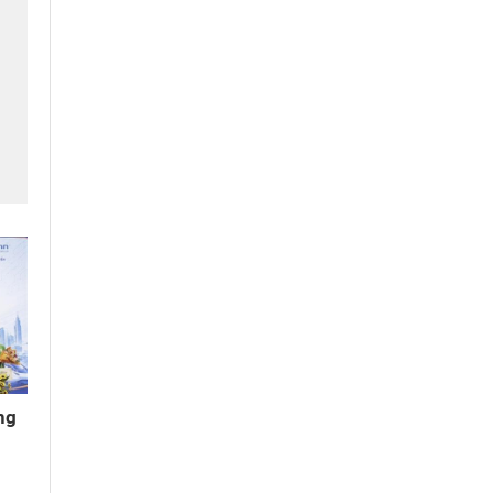
i
ng
g