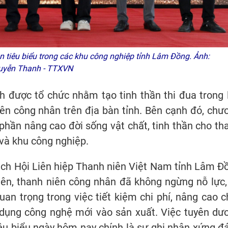
tiêu biểu trong các khu công nghiệp tỉnh Lâm Đồng. Ảnh:
uyễn Thanh - TTXVN
 được tổ chức nhằm tạo tinh thần thi đua trong 
iên công nhân trên địa bàn tỉnh. Bên cạnh đó, chư
phần nâng cao đời sống vật chất, tinh thần cho th
và khu công nghiệp.
tịch Hội Liên hiệp Thanh niên Việt Nam tỉnh Lâm Đ
iên, thanh niên công nhân đã không ngừng nỗ lực,
an trọng trong việc tiết kiệm chi phí, nâng cao c
g dụng công nghệ mới vào sản xuất. Việc tuyên dư
êu biểu ngày hôm nay chính là sự ghi nhận xứng đ