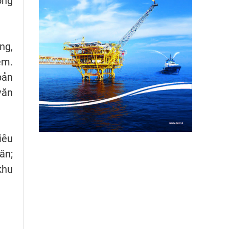
ông
ng,
em.
bản
văn
iêu
ăn;
khu