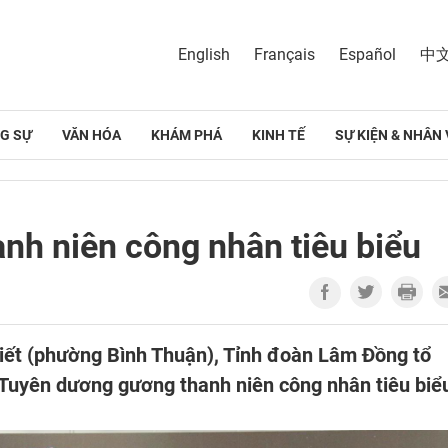
English
Français
Español
中
G SỰ
VĂN HÓA
KHÁM PHÁ
KINH TẾ
SỰ KIỆN & NHÂN 
nh niên công nhân tiêu biểu
hiết (phường Bình Thuận), Tỉnh đoàn Lâm Đồng tổ
 Tuyên dương gương thanh niên công nhân tiêu biể