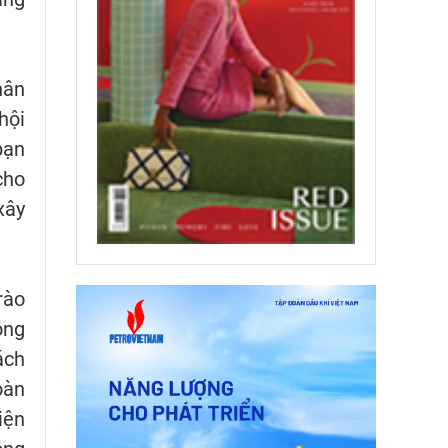
hân
hội
bạn
cho
xây
rào
ộng
ách
oàn
iện