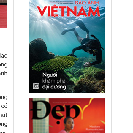
lao
ơng
anh
ồng
 có
hất
ơng
áng