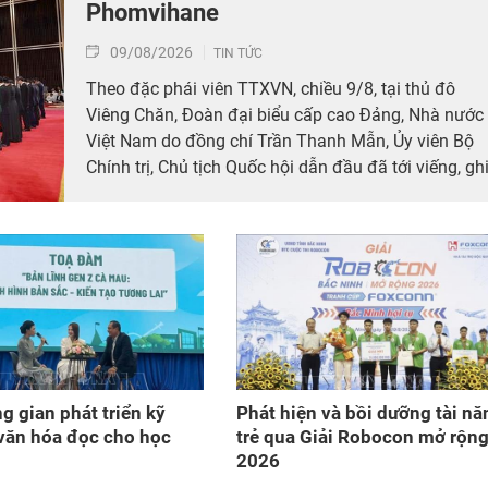
Phomvihane
09/08/2026
TIN TỨC
Theo đặc phái viên TTXVN, chiều 9/8, tại thủ đô
Viêng Chăn, Đoàn đại biểu cấp cao Đảng, Nhà nước
Việt Nam do đồng chí Trần Thanh Mẫn, Ủy viên Bộ
Chính trị, Chủ tịch Quốc hội dẫn đầu đã tới viếng, gh
sổ tang đồng chí Saysomphone Phomvihane, Ủy
viên Bộ Chính trị, Chủ tịch Quốc hội Lào.
g gian phát triển kỹ
Phát hiện và bồi dưỡng tài nă
văn hóa đọc cho học
trẻ qua Giải Robocon mở rộn
2026