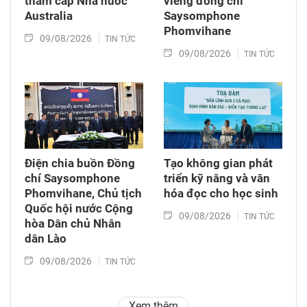
thăm cấp Nhà nước
viếng đồng chí
Australia
Saysomphone
Phomvihane
09/08/2026
TIN TỨC
09/08/2026
TIN TỨC
Điện chia buồn Đồng
Tạo không gian phát
chí Saysomphone
triển kỹ năng và văn
Phomvihane, Chủ tịch
hóa đọc cho học sinh
Quốc hội nước Cộng
09/08/2026
TIN TỨC
hòa Dân chủ Nhân
dân Lào
09/08/2026
TIN TỨC
Xem thêm